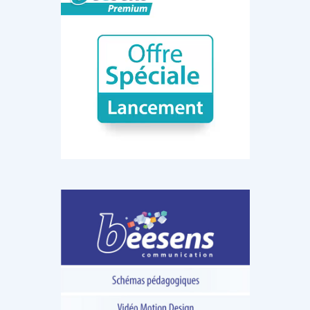
DOCUMENTATION
886
Fidelity of
Artificial
Medical
Intelligence
Reasoning in
for
Large
Cardiovascular
Language
Care in Action
Models
‹
1
2
3
4
5
›
MEMBRES BEESENS
52
Amélie BEAUX
Associée KOS AVOCATS en e-
santé
‹
1
2
3
›