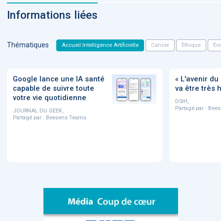
Informations liées
Thématiques
Accueil Intelligence Artificielle
Cancer
Éthique
Év
Google lance une IA santé
« L'avenir d
capable de suivre toute
va être très
votre vie quotidienne
DSIH,
Partagé par :
Bees
JOURNAL DU GEEK,
Partagé par :
Beesens Teams