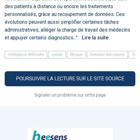
PRODUITS
144
des patients à distance ou encore les traitements
personnalisés, grâce au recoupement de données. Ces
évolutions peuvent aussi simplifier certaines tâches
administratives, alléger la charge de travail des médecins
ApTeleCare
H'ABILITY
TABSANTE
V
et appuyer certains diagnostics..."
Lire la suite
Intelligence Artificielle
cancer
Éthique
Évolution des usages
Eval
‹
1
2
3
4
5
›
VIDÉO
1015
POURSUIVRE LA LECTURE SUR LE SITE SOURCE
Signaler un problème sur cette page
Cancer du sein : de
"Le stéthoscope du 21ème
«U
nouvelles pistes pour des
siècle": comment
re
détections précoces - ...
l'intelligence artificiell...
int
qui
‹
1
2
3
4
5
›