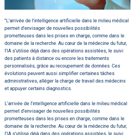
‹
1
2
3
4
5
›
"L’arrivée de l’intelligence artificielle dans le milieu médical
ACTUALITÉS
2885
permet d’envisager de nouvelles possibilités
prometteuses dans les prises en charge, comme dans le
domaine de la recherche. Au cœur de la médecine du futur,
l’IA s’utilise déjà dans des opérations assistées, le suivi
E-Santé : il est
FDA clears new
Attention à
O
des patients à distance ou encore les traitements
temps de
AI-powered
ChatGPT, ce
C
procéder à une
cardiac imaging
n’est qu’un
a
personnalisés, grâce au recoupement de données. Ces
grande
solution
illusionniste du
d
évolutions peuvent aussi simplifier certaines tâches
révolution en
sens - L'ADN
Afrique !
administratives, alléger la charge de travail des médecins
et appuyer certains diagnostics.
L’arrivée de l’intelligence artificielle dans le milieu médical
permet d’envisager de nouvelles possibilités
‹
1
2
3
4
5
›
prometteuses dans les prises en charge, comme dans le
domaine de la recherche. Au cœur de la médecine du futur,
l’IA s’utilise déjà dans des opérations assistées, le suivi