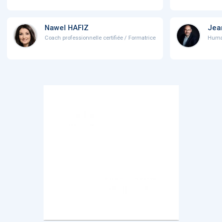
Nawel HAFIZ
Jea
Coach professionnelle certifiée / Formatrice
Human 