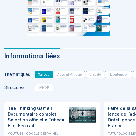
Informations liées
Thématiques
Start-up
Accueil Afrique
Diabète
Hypertension
Structures
SANOFI
The Thinking Game |
Faire de la s
Documentaire complet |
lance de l’ad
Sélection officielle Tribeca
l’intelligence 
Film Festival
France
YOUTUBE - GOOGLE DEEPMIND,
FUTUROLOGIE-LE