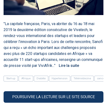
‹
1
2
3
4
5
›
ACTUALITÉS
2885
"La capitale française, Paris, va abriter du 16 au 18 mai
2019 la deuxième édition consécutive de Vivatech, le
rendez-vous international des startups et leaders pour
célébrer l’innovation à Paris. Lors de cette rencontre, Sanofi
E-Santé : il est
FDA clears new
Attention à
O
temps de
AI-powered
ChatGPT, ce
C
qui a reçu « un écho important aux challenges proposés
procéder à une
cardiac imaging
n’est qu’un
a
avec plus de 220 startups candidates en Afrique » va
grande
solution
illusionniste du
d
révolution en
sens - L'ADN
accueillir 11 start-ups africaines, renseigne un communiqué
Afrique !
de presse visité par ViviAfrik..."
Lire la suite
Start-up
Afrique
Diabète
Hypertension
Télémédecine
cancer
‹
1
2
3
4
5
›
POURSUIVRE LA LECTURE SUR LE SITE SOURCE