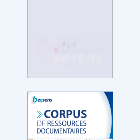
DOCUMENTATION
886
Fidelity of
Artificial
Medical
Intelligence
Reasoning in
for
Large
Cardiovascular
Language
Care in Action
Models
‹
1
2
3
4
5
›
MEMBRES BEESENS
52
Amélie BEAUX
Associée KOS AVOCATS en e-
santé
‹
1
2
3
›