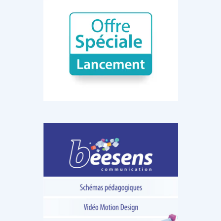
DOCUMENTATION
886
Fidelity of
Artificial
Medical
Intelligence
Reasoning in
for
Large
Cardiovascular
Language
Care in Action
Models
‹
1
2
3
4
5
›
MEMBRES BEESENS
52
Amélie BEAUX
Associée KOS AVOCATS en e-
santé
‹
1
2
3
›