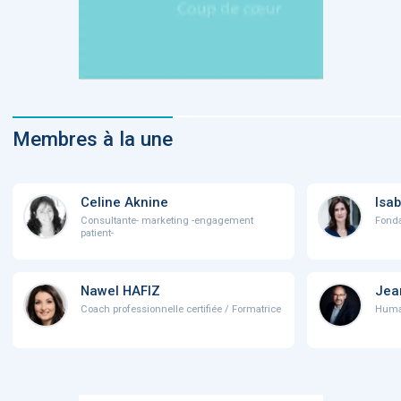
Membres à la une
Celine Aknine
Isab
Consultante- marketing -engagement
Fonda
patient-
Nawel HAFIZ
Jea
Coach professionnelle certifiée / Formatrice
Human 