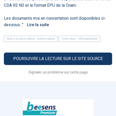
PRODUITS
144
CDA R2 N3 et le format EPU de la Cnam.
Les documents mis en concertation sont disponibles ci-
dessous..."
Lire la suite
ApTeleCare
H'ABILITY
TABSANTE
V
Aide à la prescription - e-prescription
Technique - Intéropérabilité
‹
1
2
3
4
5
›
POURSUIVRE LA LECTURE SUR LE SITE SOURCE
VIDÉO
1015
Signaler un problème sur cette page
Cancer du sein : de
"Le stéthoscope du 21ème
«U
nouvelles pistes pour des
siècle": comment
re
détections précoces - ...
l'intelligence artificiell...
int
qui
‹
1
2
3
4
5
›