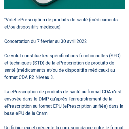
‹
1
2
3
4
5
›
"Volet ePrescription de produits de santé (médicaments
ACTUALITÉS
2885
et/ou dispositifs médicaux)
Concertation du 7 février au 30 avril 2022
E-Santé : il est
FDA clears new
Attention à
O
Ce volet constitue les spécifications fonctionnelles (SFD)
temps de
AI-powered
ChatGPT, ce
C
procéder à une
cardiac imaging
n’est qu’un
a
et techniques (STD) de la ePrescription de produits de
grande
solution
illusionniste du
d
santé (médicaments et/ou de dispositifs médicaux) au
révolution en
sens - L'ADN
Afrique !
format CDA R2 Niveau 3.
La ePrescription de produits de santé au format CDA n'est
envoyée dans le DMP qu'après l'enregistrement de la
ePrescription au format EPU (ePrescription unifiée) dans la
‹
1
2
3
4
5
›
base ePU de la Cnam.
Un fichier excel présente la correspondance entre le format