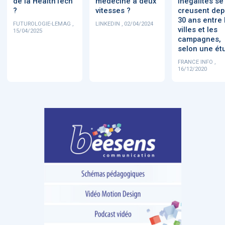
de la HealthTech
médecine à deux
inégalités se
?
vitesses ?
creusent dep
30 ans entre 
FUTUROLOGIE-LEMAG ,
LINKEDIN , 02/04/2024
villes et les
15/04/2025
campagnes,
selon une ét
FRANCE INFO ,
16/12/2020