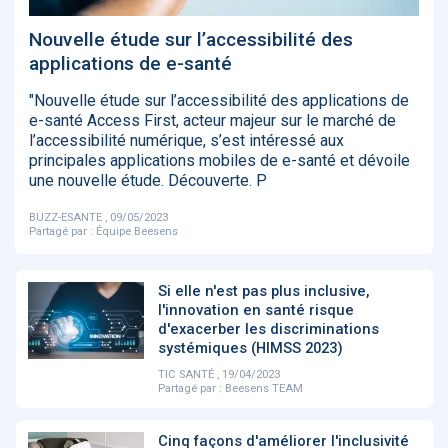
‹
1
2
3
4
5
›
Nouvelle étude sur l’accessibilité des
applications de e-santé
ACTUALITÉS
2885
"Nouvelle étude sur l’accessibilité des applications de
e-santé Access First, acteur majeur sur le marché de
l’accessibilité numérique, s’est intéressé aux
principales applications mobiles de e-santé et dévoile
une nouvelle étude. Découverte. P
E-Santé : il est
FDA clears new
Attention à
O
temps de
AI-powered
ChatGPT, ce
C
procéder à une
cardiac imaging
n’est qu’un
a
BUZZ-ESANTE , 09/05/2023
grande
solution
illusionniste du
d
Partagé par :
Équipe Beesens
révolution en
sens - L'ADN
Afrique !
Si elle n'est pas plus inclusive,
l'innovation en santé risque
d'exacerber les discriminations
systémiques (HIMSS 2023)
TIC SANTÉ , 19/04/2023
‹
1
2
3
4
5
›
Partagé par :
Beesens TEAM
Cinq façons d'améliorer l'inclusivité