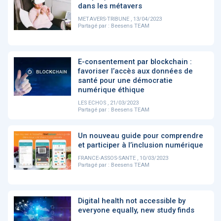
PRODUITS
144
dans les métavers
METAVERS-TRIBUNE , 13/04/2023
Partagé par :
Beesens TEAM
ApTeleCare
H'ABILITY
TABSANTE
V
E-consentement par blockchain :
favoriser l’accès aux données de
santé pour une démocratie
‹
1
2
3
4
5
›
numérique éthique
LES ECHOS , 21/03/2023
Partagé par :
Beesens TEAM
VIDÉO
1015
Un nouveau guide pour comprendre
et participer à l’inclusion numérique
FRANCE-ASSOS-SANTE , 10/03/2023
Partagé par :
Beesens TEAM
Cancer du sein : de
"Le stéthoscope du 21ème
«U
nouvelles pistes pour des
siècle": comment
re
détections précoces - ...
l'intelligence artificiell...
int
qui
Digital health not accessible by
everyone equally, new study finds
‹
1
2
3
4
5
›