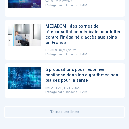
WHO , 21/12/2022
Partagé par :
Beesens TEAM
DOCUMENTATION
886
Fidelity of
Artificial
MEDADOM : des bornes de
Medical
Intelligence
téléconsultation médicale pour lutter
Reasoning in
for
contre l’inégalité d’accès aux soins
Large
Cardiovascular
en France
Language
Care in Action
Models
FORBES , 02/12/2022
Partagé par :
Beesens TEAM
‹
1
2
3
4
5
›
5 propositions pour redonner
confiance dans les algorithmes non-
biaisés pour la santé
MEMBRES BEESENS
52
IMPACT-AI , 15/11/2022
Amélie BEAUX
Partagé par :
Beesens TEAM
Associée KOS AVOCATS en e-
santé
Toutes les Unes
‹
1
2
3
›