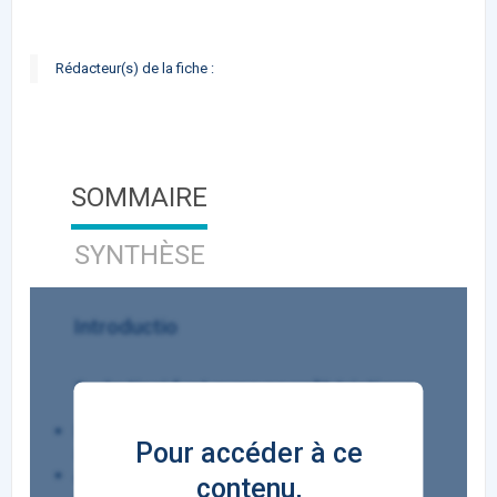
Rédacteur(s) de la fiche :
SOMMAIRE
SYNTHÈSE
Introductio
1 - In tincidunt nunc ac velit tristique
Pellentesque congue, magna elementum
Pour accéder à ce
suscipit vestibulum
Aenean eleifend sodales ipsum vitae
contenu,