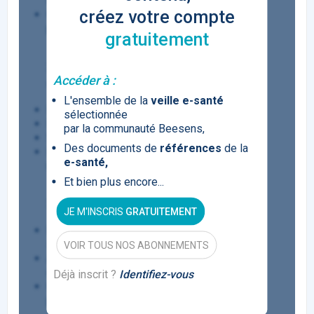
consequat
créez votre compte
Quisque est leo tempus vel purus eu,
placerat tincidunt nisl
gratuitement
2 - Sed lobortis elit vitae mollis
Accéder à :
consectetur
L'ensemble de la
veille e-santé
In tincidunt nunc ac velit tristique
sélectionnée
Donec accumsan elit ac ornare eleifend
par la communauté Beesens,
Sed pellentesque suscipit quam ut finibus
Des documents de
références
de la
Fusce imperdiet neque sit amet ipsum
e-santé,
ullamcorper scelerisque
Et bien plus encore...
3 - Lorem ipsum dolor sit amet
JE M'INSCRIS
GRATUITEMENT
Pellentesque congue, magna elementum
suscipit vestibulum
VOIR TOUS NOS ABONNEMENTS
Aenean eleifend sodales ipsum vitae
consequat
Déjà inscrit ?
Identifiez-vous
Quisque est leo tempus vel purus eu,
placerat tincidunt nisl