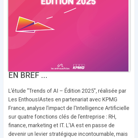
PRODUITS
144
ApTeleCare
H'ABILITY
TABSANTE
V
‹
1
2
3
4
5
›
EN BREF ...
VIDÉO
1015
L’étude "Trends of AI – Édition 2025", réalisée par
Les EnthousIAstes en partenariat avec KPMG
Cancer du sein : de
"Le stéthoscope du 21ème
«U
France, analyse l’impact de l’Intelligence Artificielle
nouvelles pistes pour des
siècle": comment
re
détections précoces - ...
l'intelligence artificiell...
int
sur quatre fonctions clés de l’entreprise : RH,
qui
finance, marketing et IT. L’IA est en passe de
devenir un levier stratégique incontournable, mais
‹
1
2
3
4
5
›