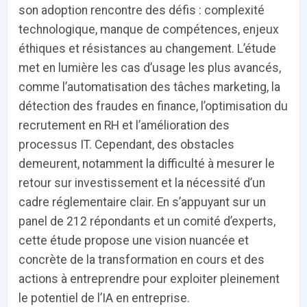
son adoption rencontre des défis : complexité
technologique, manque de compétences, enjeux
DOCUMENTATION
886
éthiques et résistances au changement. L’étude
Fidelity of
Artificial
met en lumière les cas d’usage les plus avancés,
Medical
Intelligence
Reasoning in
for
comme l’automatisation des tâches marketing, la
Large
Cardiovascular
Language
Care in Action
détection des fraudes en finance, l’optimisation du
Models
recrutement en RH et l’amélioration des
processus IT. Cependant, des obstacles
‹
1
2
3
4
5
›
demeurent, notamment la difficulté à mesurer le
retour sur investissement et la nécessité d’un
MEMBRES BEESENS
52
cadre réglementaire clair. En s’appuyant sur un
Amélie BEAUX
panel de 212 répondants et un comité d’experts,
cette étude propose une vision nuancée et
Associée KOS AVOCATS en e-
santé
concrète de la transformation en cours et des
actions à entreprendre pour exploiter pleinement
le potentiel de l’IA en entreprise.
‹
1
2
3
›