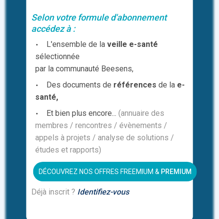
elit dapibus posuere. Integer
pulvinar bibendum urna at
Selon votre formule d'abonnement
accédez à :
convallis. Vivamus viverra
egestas scelerisque. Integer
L'ensemble de la
veille e-santé
sélectionnée
venenatis erat et ligula eleifend,
par la communauté Beesens,
eget vulputate metus fringilla.
Des documents de
références
de la
e-
Suspendisse sem urna, luctus
santé,
vitae convallis in, molestie vitae
Et bien plus encore...
(annuaire des
metus.
membres / rencontres / évènements /
Nulla eu nunc quis felis pretium
appels à projets / analyse de solutions /
facilisis sit amet non augue.
études et rapports)
Morbi sed magna ut odio varius
DÉCOUVREZ NOS OFFRES FREEMIUM &
PREMIUM
convallis. Maecenas at ornare
neque, ac semper mauris. Cras ac
Déjà inscrit ?
Identifiez-vous
suscipit turpis. Integer tincidunt