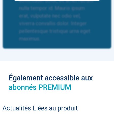
sollicitudin dolor, sit amet rutrum
nulla tempor id. Mauris ipsum
erat, vulputate nec odio vel,
viverra convallis dolor. Integer
pellentesque tristique urna eget
maximus.
Également accessible aux
abonnés PREMIUM
Actualités
Liées au produit