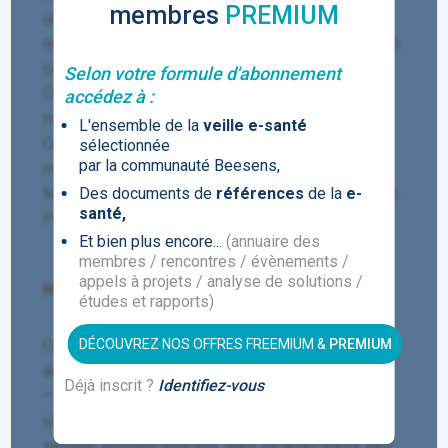
membres
PREMIUM
urna. Suspendisse potenti. Integer rutrum eu dolor
non pellentesque. Quisque eu luctus eros. Donec in
rutrum elit. Duis posuere nec tortor non dignissim.
Selon votre formule d'abonnement
Cras semper augue ac neque iaculis, eget gravida
accédez à :
massa hendrerit.
L'ensemble de la
veille e-santé
Curabitur vel sapien laoreet, mollis risus vitae,
sélectionnée
par la communauté Beesens,
mattis sem.
Maecenas vitae tristique leo, non fermentum libero.
Des documents de
références
de la
e-
santé,
Pellentesque gravida porta accumsan.
Et bien plus encore...
(annuaire des
membres / rencontres / évènements /
appels à projets / analyse de solutions /
Nullam dignissim tellus sed leo sodales ?
études et rapports)
Cras luctus eros at est imperdiet, convallis
DÉCOUVREZ NOS OFFRES FREEMIUM &
PREMIUM
accumsan justo fringilla :
Déjà inscrit ?
Identifiez-vous
– Fusce quis blandit ipsum. Aliquam ut lorem
varius, egestas tellus eu, eleifend dui. Nullam
semper suscipit suscipit. Nam sit amet purus sed