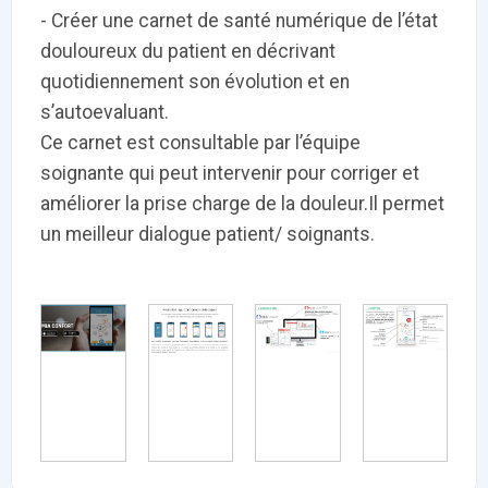
PRODUITS
144
- Créer une carnet de santé numérique de l’état
douloureux du patient en décrivant
quotidiennement son évolution et en
ApTeleCare
H'ABILITY
TABSANTE
V
s’autoevaluant.
Ce carnet est consultable par l’équipe
soignante qui peut intervenir pour corriger et
‹
1
2
3
4
5
›
améliorer la prise charge de la douleur.Il permet
un meilleur dialogue patient/ soignants.
VIDÉO
1015
Cancer du sein : de
"Le stéthoscope du 21ème
«U
nouvelles pistes pour des
siècle": comment
re
détections précoces - ...
l'intelligence artificiell...
int
qui
‹
1
2
3
4
5
›