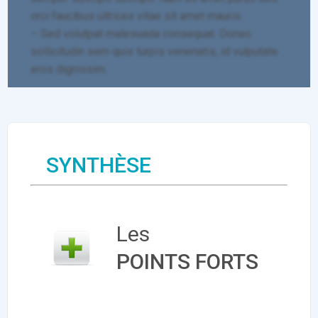
orci faucibus ultrices vitae sit amet mauris.
– Sed volutpat malesuada consequat. Donec
sollicitudin sem quis turpis venenatis, id vulputate
eros dignissim.
SYNTHÈSE
Les
POINTS FORTS