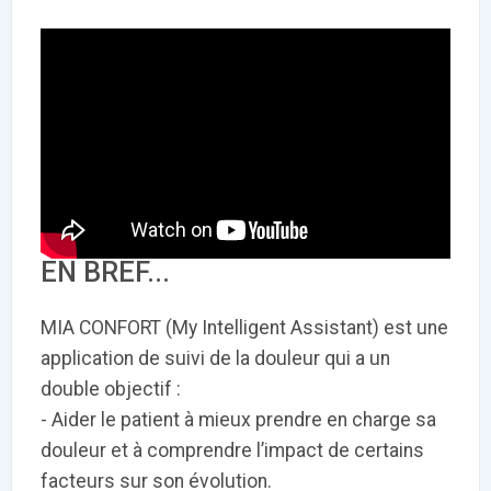
‹
1
2
3
4
5
›
ACTUALITÉS
2885
E-Santé : il est
FDA clears new
Attention à
O
temps de
AI-powered
ChatGPT, ce
C
procéder à une
cardiac imaging
n’est qu’un
a
grande
solution
illusionniste du
d
EN BREF...
révolution en
sens - L'ADN
Afrique !
MIA CONFORT (My Intelligent Assistant) est une
application de suivi de la douleur qui a un
double objectif :
- Aider le patient à mieux prendre en charge sa
‹
1
2
3
4
5
›
douleur et à comprendre l’impact de certains
facteurs sur son évolution.