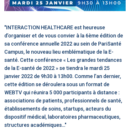
‹
1
2
3
4
5
›
ACTUALITÉS
2885
"INTERACTION HEALTHCARE est heureuse
d’organiser et de vous convier à la 6ème édition de
sa conférence annuelle 2022 au sein de PariSanté
Campus, le nouveau lieu emblématique de la E-
E-Santé : il est
FDA clears new
Attention à
O
temps de
AI-powered
ChatGPT, ce
C
santé. Cette conférence « Les grandes tendances
procéder à une
cardiac imaging
n’est qu’un
a
grande
solution
illusionniste du
d
de la E-santé de 2022 » se tiendra le mardi 25
révolution en
sens - L'ADN
janvier 2022 de 9h30 à 13h00. Comme l’an dernier,
Afrique !
cette édition se déroulera sous un format de
WEBTV qui réunira 5 000 participants à distance :
associations de patients, professionnels de santé,
établissements de soins, startups, acteurs du
‹
1
2
3
4
5
›
dispositif médical, laboratoires pharmaceutiques,
structures académiques..."