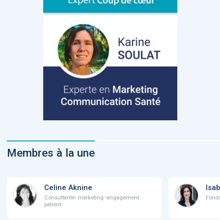
Membres à la une
Celine Aknine
Isab
Consultante- marketing -engagement
Fonda
patient-