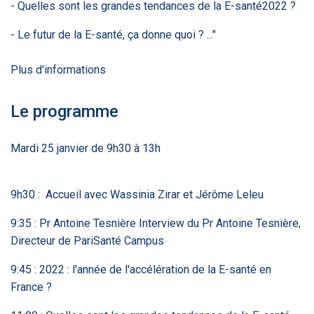
- Quelles sont les grandes tendances de la E-santé2022 ?
- Le futur de la E-santé, ça donne quoi ? ..."
DOCUMENTATION
886
Fidelity of
Artificial
Plus d'informations
Medical
Intelligence
Reasoning in
for
Large
Cardiovascular
Language
Care in Action
Le programme
Models
Mardi 25 janvier de 9h30 à 13h
‹
1
2
3
4
5
›
9h30 : Accueil avec Wassinia Zirar et Jérôme Leleu
MEMBRES BEESENS
52
9:35 : Pr Antoine Tesnière Interview du Pr Antoine Tesnière,
Amélie BEAUX
Directeur de PariSanté Campus
Associée KOS AVOCATS en e-
santé
9:45 : 2022 : l'année de l'accélération de la E-santé en
France ?
‹
1
2
3
›