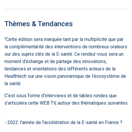
PRODUITS
144
Thèmes & Tendances
ApTeleCare
H'ABILITY
TABSANTE
V
"Cette édition sera marquée tant par la multiplicité que par
la complémentarité des interventions de nombreux orateurs
‹
1
2
3
4
5
›
sur des sujets clés de la E-santé. Ce rendez-vous sera un
moment d'échange et de partage des innovations,
tendances et orientations des différents acteurs de la
VIDÉO
1015
Healthtech sur une vision panoramique de l'écosystème de
la santé
C'est sous forme d'interviews et de tables rondes que
Cancer du sein : de
"Le stéthoscope du 21ème
«U
s'articulera cette WEB TV, autour des thématiques suivantes
nouvelles pistes pour des
siècle": comment
re
:
détections précoces - ...
l'intelligence artificiell...
int
qui
- 2022: l'année de l'accélération de la E-santé en France ?
‹
1
2
3
4
5
›