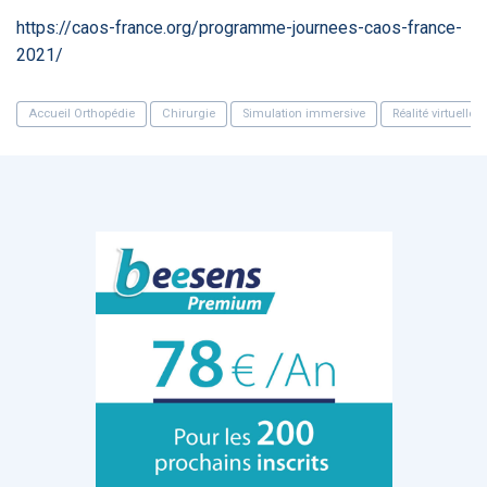
https://caos-france.org/programme-journees-caos-france-
2021/
DOCUMENTATION
886
Fidelity of
Artificial
Medical
Intelligence
Accueil Orthopédie
Chirurgie
Simulation immersive
Réalité virtuelle
Reasoning in
for
Large
Cardiovascular
Language
Care in Action
Models
‹
1
2
3
4
5
›
MEMBRES BEESENS
52
Amélie BEAUX
Associée KOS AVOCATS en e-
santé
‹
1
2
3
›