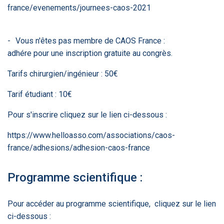
PRODUITS
144
france/evenements/journees-caos-2021
Vous n'êtes pas membre de CAOS France :
ApTeleCare
H'ABILITY
TABSANTE
V
adhére pour une inscription gratuite au congrès.
Tarifs chirurgien/ingénieur : 50€
‹
1
2
3
4
5
›
Tarif étudiant : 10€
Pour s'inscrire cliquez sur le lien ci-dessous :
VIDÉO
1015
https://www.helloasso.com/associations/caos-
france/adhesions/adhesion-caos-france
Cancer du sein : de
"Le stéthoscope du 21ème
«U
Programme scientifique :
nouvelles pistes pour des
siècle": comment
re
détections précoces - ...
l'intelligence artificiell...
int
qui
Pour accéder au programme scientifique, cliquez sur le lien
ci-dessous :
‹
1
2
3
4
5
›