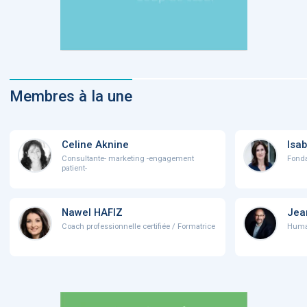
Membres à la une
Celine Aknine
Isab
Consultante- marketing -engagement
Fonda
patient-
Nawel HAFIZ
Jea
Coach professionnelle certifiée / Formatrice
Human 