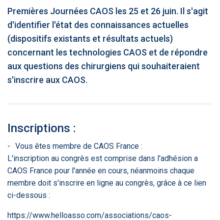
Premières Journées CAOS les 25 et 26 juin. Il s'agit
‹
1
2
3
4
5
›
d'identifier l'état des connaissances actuelles
(dispositifs existants et résultats actuels)
ACTUALITÉS
2885
concernant les technologies CAOS et de répondre
aux questions des chirurgiens qui souhaiteraient
s'inscrire aux CAOS.
E-Santé : il est
FDA clears new
Attention à
O
temps de
AI-powered
ChatGPT, ce
C
procéder à une
cardiac imaging
n’est qu’un
a
grande
solution
illusionniste du
d
révolution en
sens - L'ADN
Inscriptions :
Afrique !
Vous êtes membre de CAOS France :
L'inscription au congrès est comprise dans l'adhésion a
CAOS France pour l'année en cours, néanmoins chaque
membre doit s'inscrire en ligne au congrès, grâce à ce lien
‹
1
2
3
4
5
›
ci-dessous :
https://www.helloasso.com/associations/caos-