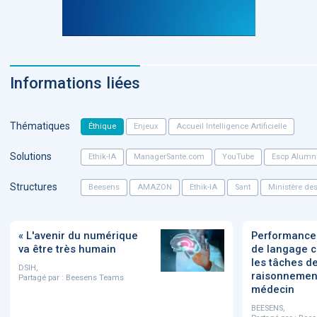
Informations liées
Thématiques
Éthique
Enjeux
Accueil Intelligence Artificielle
Solutions
Ethik-IA
ManagerSante.com
YouTube
Escp Alumn
Structures
Beesens
AMAZON
Ethik-IA
Sant
Ministère des 
« L'avenir du numérique
Performance
va être très humain
de langage c
les tâches d
DSIH,
raisonnemen
Partagé par :
Beesens Teams
médecin
BEESENS,