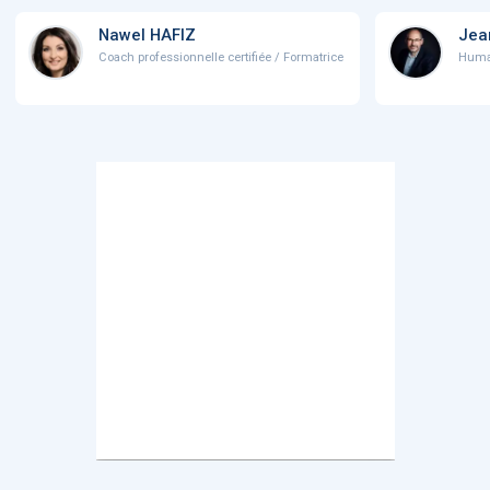
Nawel HAFIZ
Jea
Coach professionnelle certifiée / Formatrice
Human 