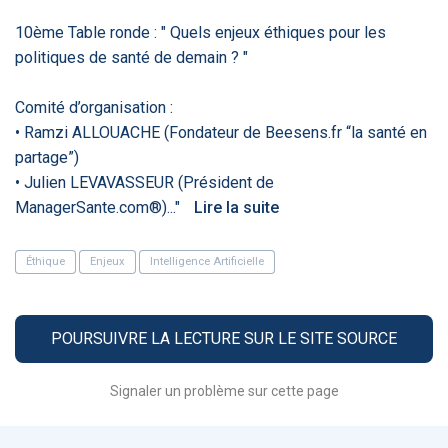
PRODUITS
144
10ème Table ronde : " Quels enjeux éthiques pour les
politiques de santé de demain ? "
ApTeleCare
H'ABILITY
TABSANTE
V
Comité d’organisation :
• Ramzi ALLOUACHE (Fondateur de Beesens.fr “la santé en
partage”)
‹
1
2
3
4
5
›
• Julien LEVAVASSEUR (Président de
ManagerSante.com®)..."
Lire la suite
VIDÉO
1015
Éthique
Enjeux
Intelligence Artificielle
POURSUIVRE LA LECTURE SUR LE SITE SOURCE
Cancer du sein : de
"Le stéthoscope du 21ème
«U
nouvelles pistes pour des
siècle": comment
re
détections précoces - ...
l'intelligence artificiell...
int
Signaler un problème sur cette page
qui
‹
1
2
3
4
5
›