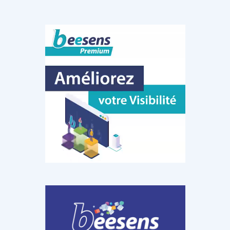
DOCUMENTATION
886
Fidelity of
Artificial
Medical
Intelligence
Reasoning in
for
Large
Cardiovascular
Language
Care in Action
Models
‹
1
2
3
4
5
›
MEMBRES BEESENS
52
Amélie BEAUX
Associée KOS AVOCATS en e-
santé
‹
1
2
3
›