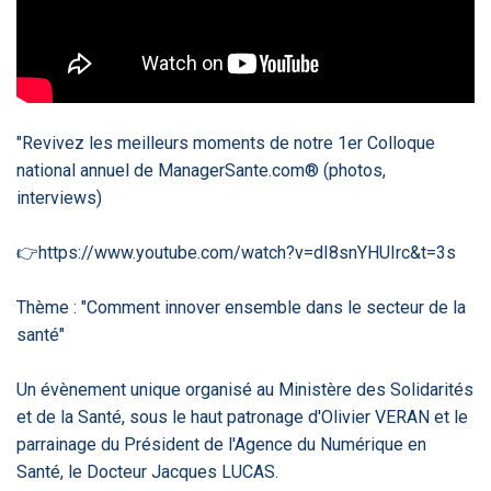
‹
1
2
3
4
5
›
ACTUALITÉS
2885
"Revivez les meilleurs moments de notre 1er Colloque
national annuel de ManagerSante.com® (photos,
interviews)
E-Santé : il est
FDA clears new
Attention à
O
temps de
AI-powered
ChatGPT, ce
C
procéder à une
cardiac imaging
n’est qu’un
a
grande
solution
illusionniste du
d
👉https://www.youtube.com/watch?v=dI8snYHUIrc&t=3s
révolution en
sens - L'ADN
Afrique !
Thème : "Comment innover ensemble dans le secteur de la
santé"
Un évènement unique organisé au Ministère des Solidarités
et de la Santé, sous le haut patronage d'Olivier VERAN et le
‹
1
2
3
4
5
›
parrainage du Président de l'Agence du Numérique en
Santé, le Docteur Jacques LUCAS.