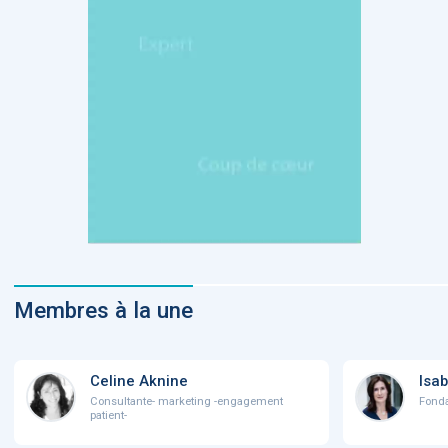
Membres à la une
Celine Aknine
Isab
Consultante- marketing -engagement
Fonda
patient-