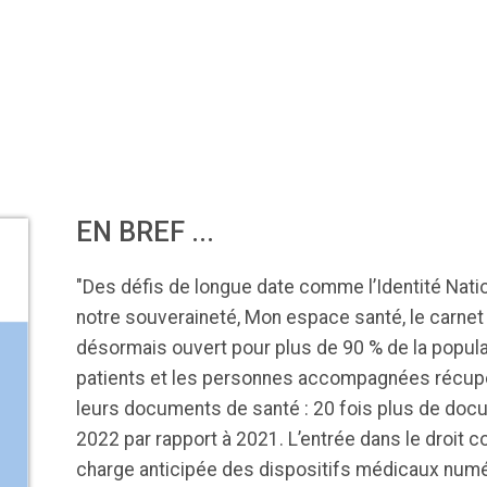
85
DA clears new
Attention à
OpenAI lance
L'Apple Wa
I-powered
ChatGPT, ce
ChatGPT Plus, un
capable
ardiac imaging
n’est qu’un
abonnement à 20
d'annoncer
lution
illusionniste du
dollars par mois
avance les
sens - L'ADN
inflammatio
l'intestin
EN BREF ...
"Des défis de longue date comme l’Identité Nationa
notre souveraineté, Mon espace santé, le carne
désormais ouvert pour plus de 90 % de la popula
patients et les personnes accompagnées récup
leurs documents de santé : 20 fois plus de doc
2022 par rapport à 2021. L’entrée dans le droit c
charge anticipée des dispositifs médicaux num