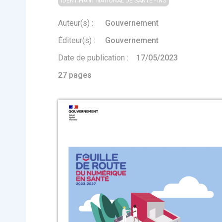
Affinez par
date
IDENTIFIANT NATIONAL DE SANTÉ - INS
ACTUALITÉS
28
2022
658
Auteur(s) :
Gouvernement
2021
1693
2020
1998
Éditeur(s) :
Gouvernement
2019
1137
E-Santé : il est
F
2017
442
Date de publication :
17/05/2023
temps de
A
Voir plus
procéder à une
c
27 pages
grande
so
révolution en
Affinez par
langue
Afrique !
Français
6083
Anglais
1181
Affinez par
pays
France
6068
Etats-Unis
919
Belgique
67
Voir plus
PRODUITS
144