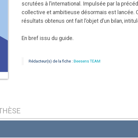
scrutées à l’international. Impulsée par la précé
'ABILITY
TABSANTE
Virtysens
Urgences
collective et ambitieuse désormais est lancée. C
Chrono Pro
résultats obtenus ont fait l’objet d’un bilan, intit
En bref issu du guide.
Rédacteur(s) de la fiche :
Beesens TEAM
"Le stéthoscope du 21ème
«Une avancée
LMI
es
siècle": comment
remarquable» : ces
ave
..
l'intelligence artificiell...
intelligences artificielles
qui aide...
THÈSE
N
886