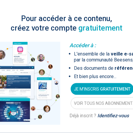
Artificial
Economic
Intelligence
Value of AI in
que
in
for
Radiology
Pour accéder à ce contenu,
Cardiovascular
uscipit vestibulum
Care in Action
créez votre compte
gratuitement
nsequat
rat tincidunt nisl
Accéder à :
consectetur
L'ensemble de la
veille e-s
par la communauté Beesens
ENS
52
Des documents de
référen
s
UX
Anne Baille
Et bien plus encore...
lamcorper scelerisque
S AVOCATS en e-
JE M'INSCRIS
GRATUITEMENT
VOIR TOUS NOS ABONNEMENT
uscipit vestibulum
nsequat
Déjà inscrit ?
Identifiez-vous
rat tincidunt nisl