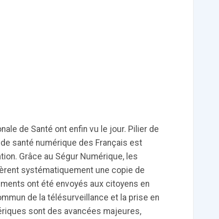
tch
E-santé : Moins
AI helps reading-
Le géant chinois
de levées de
room
de l’Internet
 en
fonds en 2022,
radiologists
Baidu prévoit de
mais de plus
differentiate
lancer en mars
ns de
gros tickets
colon cancer
un chatbot d’IA
from diverticulitis
similaire au
ChatGPT
d’OpenAI
le de Santé ont enfin vu le jour. Pilier de
t de santé numérique des Français est
‹
1
2
3
4
5
›
tion. Grâce au Ségur Numérique, les
èrent systématiquement une copie de
uments ont été envoyés aux citoyens en
ommun de la télésurveillance et la prise en
ériques sont des avancées majeures,