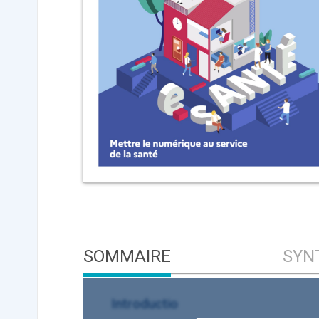
ApTeleCare
H
VIDÉO
1015
Cancer du sein : de
nouvelles pistes pour d
détections précoces - .
SOMMAIRE
SYN
Introductio
DOCUMENTATIO