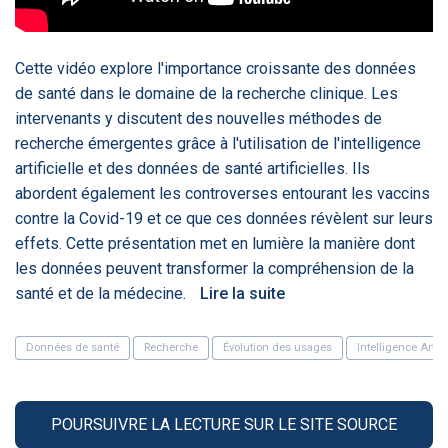
‹
1
2
3
4
5
›
Cette vidéo explore l'importance croissante des données
ACTUALITÉS
2885
de santé dans le domaine de la recherche clinique. Les
intervenants y discutent des nouvelles méthodes de
recherche émergentes grâce à l'utilisation de l'intelligence
artificielle et des données de santé artificielles. Ils
E-Santé : il est
FDA clears new
Attention à
O
abordent également les controverses entourant les vaccins
temps de
AI-powered
ChatGPT, ce
C
procéder à une
cardiac imaging
n’est qu’un
a
contre la Covid-19 et ce que ces données révèlent sur leurs
grande
solution
illusionniste du
d
effets. Cette présentation met en lumière la manière dont
révolution en
sens - L'ADN
Afrique !
les données peuvent transformer la compréhension de la
santé et de la médecine.
Lire la suite
Données de santé
Recherche
Évolution des usages
Intelligence Artifi
‹
1
2
3
4
5
›
POURSUIVRE LA LECTURE SUR LE SITE SOURCE