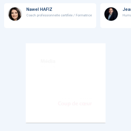
Nawel HAFIZ
Jea
Coach professionnelle certifiée / Formatrice
Human 