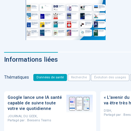
Informations liées
Thématiques
Données de santé
Recherche
Évolution des usages
Google lance une IA santé
« L'avenir d
capable de suivre toute
va être très
votre vie quotidienne
DSIH,
Partagé par :
Bees
JOURNAL DU GEEK,
Partagé par :
Beesens Teams