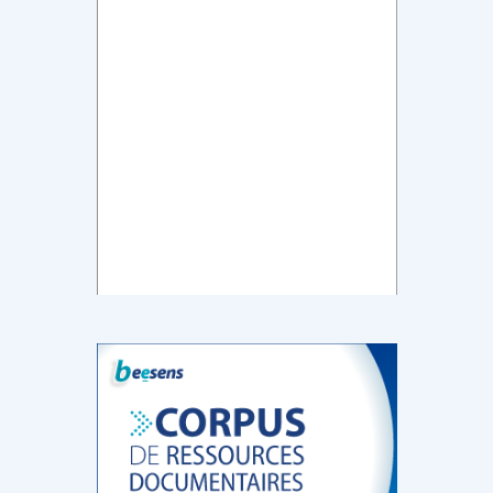
DOCUMENTATION
886
Fidelity of
Artificial
Medical
Intelligence
Reasoning in
for
Large
Cardiovascular
Language
Care in Action
Models
‹
1
2
3
4
5
›
MEMBRES BEESENS
52
Amélie BEAUX
Associée KOS AVOCATS en e-
santé
‹
1
2
3
›