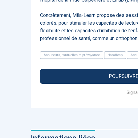
Fidelity of
Medical
Reasoning 
Concrètement, Mila-Learn propose des sessi
Large
colorés, pour stimuler les capacités de lecture,
Language
Models
flexibilité et les capacités d’inhibition de l
professionnel de santé, comme un orthophonis
Assureurs, mutuelles et prévoyance
Handicap
Accu
MEMBRES BEES
POURSUIVRE 
Amélie BEA
Associée KO
Signa
santé