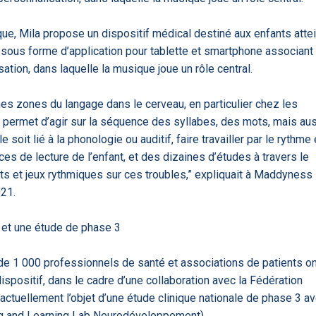
'ABILITY
TABSANTE
Virtysens
Urgences
Chrono Pro
ue, Mila propose un dispositif médical destiné aux enfants atte
sous forme d’application pour tablette et smartphone associant
tion, dans laquelle la musique joue un rôle central.
es zones du langage dans le cerveau, en particulier chez les
 permet d’agir sur la séquence des syllabes, des mots, mais au
soit lié à la phonologie ou auditif, faire travailler par le rythme 
es de lecture de l’enfant, et des dizaines d’études à travers le
ts et jeux rythmiques sur ces troubles,” expliquait à Maddyness
021.
"Le stéthoscope du 21ème
«Une avancée
LMI
es
siècle": comment
remarquable» : ces
ave
..
l'intelligence artificiell...
intelligences artificielles
 et une étude de phase 3
qui aide...
 de 1 000 professionnels de santé et associations de patients on
 dispositif, dans le cadre d’une collaboration avec la Fédération
t actuellement l’objet d’une étude clinique nationale de phase 3 a
N
886
iving and Learning Lab Neurodéveloppement).