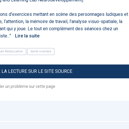
Artificial
Economic
Intelligence
Value of AI in
in
for
Radiology
ons d’exercices mettant en scène des personnages ludiques et
Cardiovascular
 l’attention, la mémoire de travail, l’analyse visuo-spatiale, la
Care in Action
’enfant qui y joue. Le tout en complément des séances chez un
te..."
Lire la suite
eil Rééducation
Santé mentale
ENS
52
LA LECTURE SUR LE SITE SOURCE
UX
Anne Baille
S AVOCATS en e-
ler un problème sur cette page