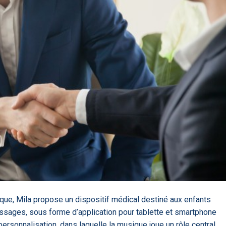
85
DA clears new
Attention à
OpenAI lance
L'Apple Wa
I-powered
ChatGPT, ce
ChatGPT Plus, un
capable
ardiac imaging
n’est qu’un
abonnement à 20
d'annoncer
lution
illusionniste du
dollars par mois
avance les
sens - L'ADN
inflammatio
l'intestin
ique, Mila propose un dispositif médical destiné aux enfants
issages, sous forme d’application pour tablette et smartphone
rsonnalisation, dans laquelle la musique joue un rôle central.