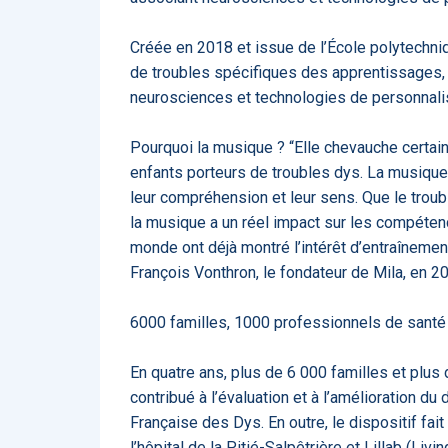
ApTeleCare
H
Créée en 2018 et issue de l’École polytechniq
de troubles spécifiques des apprentissages, 
neurosciences et technologies de personnalisa
Pourquoi la musique ? “Elle chevauche certain
enfants porteurs de troubles dys. La musique
VIDÉO
1015
leur compréhension et leur sens. Que le trouble 
la musique a un réel impact sur les compétenc
monde ont déjà montré l’intérêt d’entraînemen
François Vonthron, le fondateur de Mila, en 2
Cancer du sein : de
nouvelles pistes pour d
détections précoces - .
6000 familles, 1000 professionnels de santé
En quatre ans, plus de 6 000 familles et plus
contribué à l’évaluation et à l’amélioration du
Française des Dys. En outre, le dispositif fai
DOCUMENTATIO
l’hôpital de la Pitié-Salpêtrière et Lillab (L