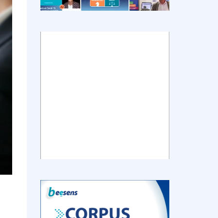
tch
E-santé : Moins
AI helps reading-
Le géant chinois
de levées de
room
de l’Internet
 en
fonds en 2022,
radiologists
Baidu prévoit de
mais de plus
differentiate
lancer en mars
ns de
gros tickets
colon cancer
un chatbot d’IA
from diverticulitis
similaire au
ChatGPT
d’OpenAI
‹
1
2
3
4
5
›