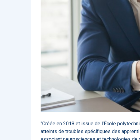
Affinez par
date
ACTUALITÉS
28
2022
658
2021
1693
2020
1998
2019
1137
E-Santé : il est
F
2017
442
temps de
A
Voir plus
procéder à une
c
grande
so
révolution en
Affinez par
langue
Afrique !
Français
6083
Anglais
1181
Affinez par
pays
France
6068
Etats-Unis
919
Belgique
67
Voir plus
PRODUITS
144
"Créée en 2018 et issue de l’École polytechn
atteints de troubles spécifiques des apprent
associant neurosciences et technologies de pe