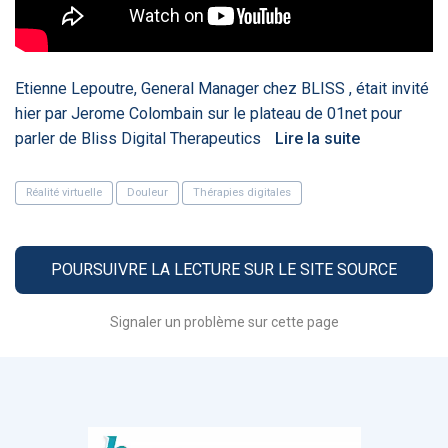
‹
1
2
3
4
5
›
ACTUALITÉS
2885
Etienne Lepoutre, General Manager chez BLISS , était invité
hier par Jerome Colombain sur le plateau de 01net pour
parler de Bliss Digital Therapeutics
Lire la suite
E-Santé : il est
FDA clears new
Attention à
O
Réalité virtuelle
Douleur
Thérapies digitales
temps de
AI-powered
ChatGPT, ce
C
procéder à une
cardiac imaging
n’est qu’un
a
grande
solution
illusionniste du
d
révolution en
sens - L'ADN
Afrique !
POURSUIVRE LA LECTURE SUR LE SITE SOURCE
Signaler un problème sur cette page
‹
1
2
3
4
5
›