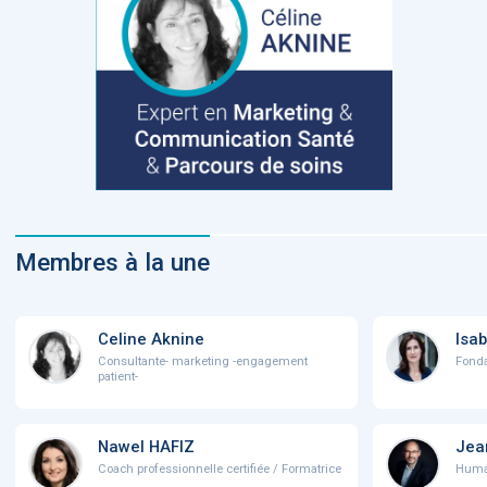
Membres à la une
Celine Aknine
Isab
Consultante- marketing -engagement
Fonda
patient-
Nawel HAFIZ
Jea
Coach professionnelle certifiée / Formatrice
Human 