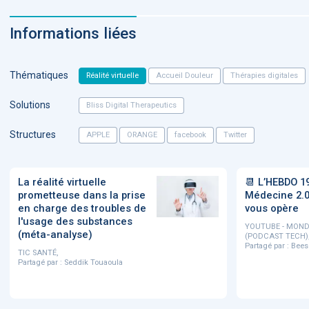
Informations liées
Thématiques
Réalité virtuelle
Accueil Douleur
Thérapies digitales
Solutions
Bliss Digital Therapeutics
Structures
APPLE
ORANGE
facebook
Twitter
La réalité virtuelle
📆 L’HEBDO 1
prometteuse dans la prise
Médecine 2.0 
en charge des troubles de
vous opère
l'usage des substances
YOUTUBE - MOND
(méta-analyse)
(PODCAST TECH)
Partagé par :
Bees
TIC SANTÉ,
Partagé par :
Seddik Touaoula