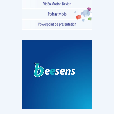
DOCUMENTATION
886
Fidelity of
Artificial
Medical
Intelligence
Reasoning in
for
Large
Cardiovascular
Language
Care in Action
Models
‹
1
2
3
4
5
›
MEMBRES BEESENS
52
Amélie BEAUX
Associée KOS AVOCATS en e-
santé
‹
1
2
3
›