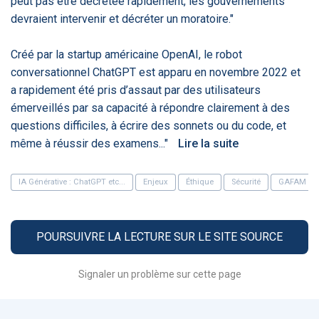
peut pas être décrétée rapidement, les gouvernements
PRODUITS
144
devraient intervenir et décréter un moratoire."
Créé par la startup américaine OpenAI, le robot
ApTeleCare
H'ABILITY
TABSANTE
V
conversationnel ChatGPT est apparu en novembre 2022 et
a rapidement été pris d’assaut par des utilisateurs
émerveillés par sa capacité à répondre clairement à des
questions difficiles, à écrire des sonnets ou du code, et
‹
1
2
3
4
5
›
même à réussir des examens..."
Lire la suite
VIDÉO
1015
IA Générative : ChatGPT etc...
Enjeux
Éthique
Sécurité
GAFAM
POURSUIVRE LA LECTURE SUR LE SITE SOURCE
Cancer du sein : de
"Le stéthoscope du 21ème
«U
nouvelles pistes pour des
siècle": comment
re
détections précoces - ...
l'intelligence artificiell...
int
Signaler un problème sur cette page
qui
‹
1
2
3
4
5
›