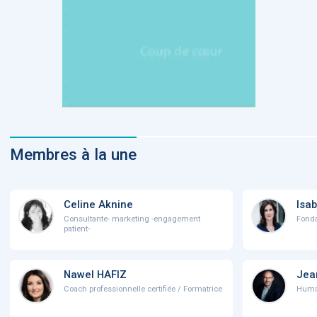
Membres à la une
Celine Aknine
Isab
Consultante- marketing -engagement
Fonda
patient-
Nawel HAFIZ
Jea
Coach professionnelle certifiée / Formatrice
Human 