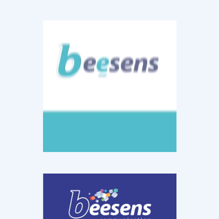
DOCUMENTATION
886
Fidelity of
Artificial
Medical
Intelligence
Reasoning in
for
Large
Cardiovascular
Language
Care in Action
Models
‹
1
2
3
4
5
›
MEMBRES BEESENS
52
Amélie BEAUX
Associée KOS AVOCATS en e-
santé
‹
1
2
3
›