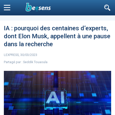
Le moteur de recherche
n'est pas accessible
aux non
Fermer
inscrits
IA : pourquoi des centaines d’experts,
dont Elon Musk, appellent à une pause
Filtrer
dans la recherche
LEXPRESS, 30/03/2023
DIABÈTE
SURPOIDS-OBÉSITÉ
JURIDI
Aller à
Partagé par :
Seddik Touaoula
ARTICLES
7264
L’influence est avant
Microsoft accro
tout un message
GPT-4 à Bing et E