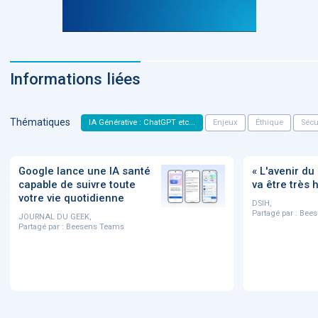
Informations liées
Thématiques
IA Générative : ChatGPT etc...
Enjeux
Éthique
Sécu
Google lance une IA santé
« L'avenir d
capable de suivre toute
va être très
votre vie quotidienne
DSIH,
Partagé par :
Bees
JOURNAL DU GEEK,
Partagé par :
Beesens Teams