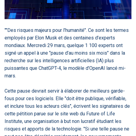
‹
1
2
3
4
5
›
ACTUALITÉS
2885
""Des risques majeurs pour l’humanité". Ce sont les termes
employés par Elon Musk et des centaines d’experts
mondiaux. Mercredi 29 mars, quelque 1 100 experts ont
signé un appel à une "pause d’au moins six mois" dans la
E-Santé : il est
FDA clears new
Attention à
O
temps de
AI-powered
ChatGPT, ce
C
recherche sur les intelligences artificielles (IA) plus
procéder à une
cardiac imaging
n’est qu’un
a
puissantes que ChatGPT-4, le modèle d’OpenAI lancé mi-
grande
solution
illusionniste du
d
révolution en
sens - L'ADN
mars.
Afrique !
Cette pause devrait servir à élaborer de meilleurs garde-
fous pour ces logiciels. Elle "doit être publique, vérifiable,
et inclure tous les acteurs clés", écrivent les signataires de
cette pétition parue sur le site web du Future of Life
‹
1
2
3
4
5
›
Institute, une organisation à but non lucratif étudiant les
risques et apports de la technologie. "Si une telle pause ne