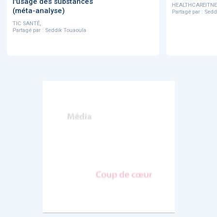
l'usage des substances
HEALTHCAREITNE
(méta-analyse)
Partagé par :
Sedd
TIC SANTÉ,
Partagé par :
Seddik Touaoula