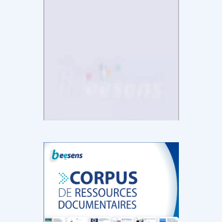
DOCUMENTATION
886
Fidelity of
Artificial
Medical
Intelligence
Reasoning in
for
Large
Cardiovascular
Language
Care in Action
Models
‹
1
2
3
4
5
›
MEMBRES BEESENS
52
Amélie BEAUX
Associée KOS AVOCATS en e-
santé
‹
1
2
3
›