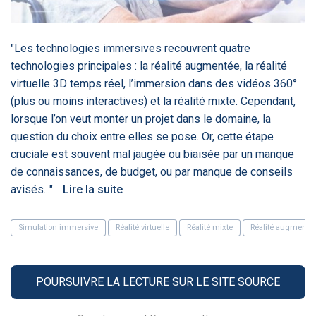
‹
1
2
3
4
5
›
"Les technologies immersives recouvrent quatre
ACTUALITÉS
2885
technologies principales : la réalité augmentée, la réalité
virtuelle 3D temps réel, l’immersion dans des vidéos 360°
(plus ou moins interactives) et la réalité mixte. Cependant,
lorsque l’on veut monter un projet dans le domaine, la
E-Santé : il est
FDA clears new
Attention à
O
question du choix entre elles se pose. Or, cette étape
temps de
AI-powered
ChatGPT, ce
C
procéder à une
cardiac imaging
n’est qu’un
a
cruciale est souvent mal jaugée ou biaisée par un manque
grande
solution
illusionniste du
d
de connaissances, de budget, ou par manque de conseils
révolution en
sens - L'ADN
Afrique !
avisés..."
Lire la suite
Simulation immersive
Réalité virtuelle
Réalité mixte
Réalité augmenté
‹
1
2
3
4
5
›
POURSUIVRE LA LECTURE SUR LE SITE SOURCE