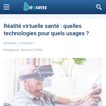
Le moteur de recherche
n'est pas accessible
aux non
Fermer
inscrits
Réalité virtuelle santé : quelles
technologies pour quels usages ?
Filtrer
KDSANTE, 11/03/2021
Partagé par :
Beesens TEAM
DIABÈTE
SURPOIDS-OBÉSITÉ
JURIDI
Aller à
ARTICLES
7264
L’influence est avant
Microsoft accro
tout un message
GPT-4 à Bing et E