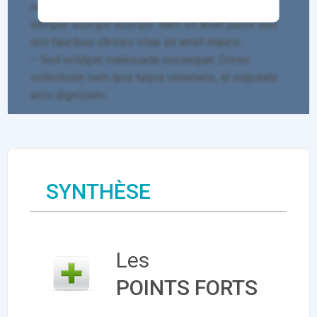
varius, egestas tellus eu, eleifend dui. Nullam
semper suscipit suscipit. Nam sit amet purus sed
orci faucibus ultrices vitae sit amet mauris.
– Sed volutpat malesuada consequat. Donec
sollicitudin sem quis turpis venenatis, id vulputate
eros dignissim.
SYNTHÈSE
Les
POINTS FORTS