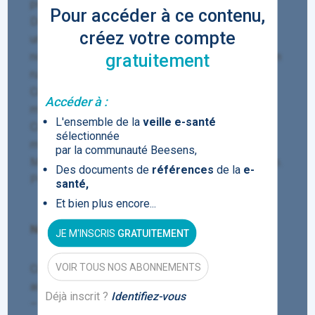
porttitor leo ut, commodo turpis...
Pour accéder à ce contenu,
Duis sed odio pulvinar, ornare ex at, fermentum
créez votre compte
urna. Suspendisse potenti. Integer rutrum eu dolor
non pellentesque. Quisque eu luctus eros. Donec in
gratuitement
rutrum elit. Duis posuere nec tortor non dignissim.
Cras semper augue ac neque iaculis, eget gravida
Accéder à :
massa hendrerit.
L'ensemble de la
veille e-santé
Curabitur vel sapien laoreet, mollis risus vitae,
sélectionnée
mattis sem.
par la communauté Beesens,
Maecenas vitae tristique leo, non fermentum libero.
Des documents de
références
de la
e-
Pellentesque gravida porta accumsan.
santé,
Et bien plus encore...
Nullam dignissim tellus sed leo sodales ?
JE M'INSCRIS
GRATUITEMENT
VOIR TOUS NOS ABONNEMENTS
Cras luctus eros at est imperdiet, convallis
accumsan justo fringilla :
Déjà inscrit ?
Identifiez-vous
– Fusce quis blandit ipsum. Aliquam ut lorem