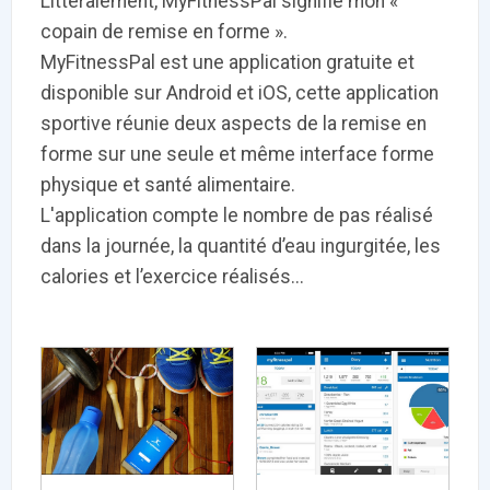
Littéralement, MyFitnessPal signifie mon «
PRODUITS
144
copain de remise en forme ».
MyFitnessPal est une application gratuite et
disponible sur Android et iOS, cette application
ApTeleCare
H'ABILITY
TABSANTE
V
sportive réunie deux aspects de la remise en
forme sur une seule et même interface forme
physique et santé alimentaire.
‹
1
2
3
4
5
›
L'application compte le nombre de pas réalisé
dans la journée, la quantité d’eau ingurgitée, les
VIDÉO
1015
calories et l’exercice réalisés...
Cancer du sein : de
"Le stéthoscope du 21ème
«U
nouvelles pistes pour des
siècle": comment
re
détections précoces - ...
l'intelligence artificiell...
int
qui
‹
1
2
3
4
5
›