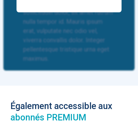
suscipit turpis. Integer tincidunt
sollicitudin dolor, sit amet rutrum
nulla tempor id. Mauris ipsum
erat, vulputate nec odio vel,
viverra convallis dolor. Integer
pellentesque tristique urna eget
maximus.
Également accessible aux
abonnés PREMIUM