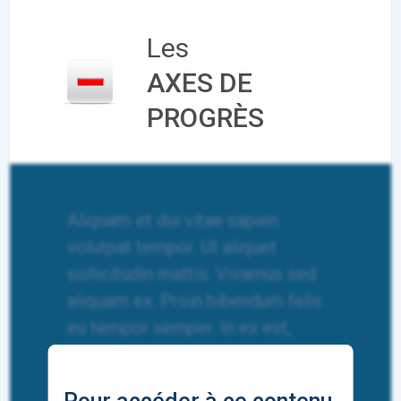
Les
AXES DE
PROGRÈS
Aliquam et dui vitae sapien
volutpat tempor. Ut aliquet
sollicitudin mattis. Vivamus sed
aliquam ex. Proin bibendum felis
eu tempor semper. In ex est,
sodales luctus felis sed,
malesuada ultricies nunc. Fusce