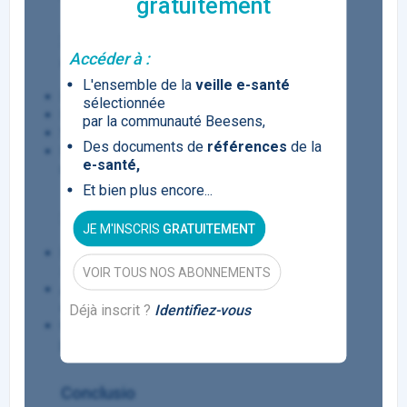
gratuitement
2 - Sed lobortis elit vitae mollis
Accéder à :
consectetur
L'ensemble de la
veille e-santé
In tincidunt nunc ac velit tristique
sélectionnée
Donec accumsan elit ac ornare eleifend
par la communauté Beesens,
Sed pellentesque suscipit quam ut finibus
Des documents de
références
de la
Fusce imperdiet neque sit amet ipsum
e-santé,
ullamcorper scelerisque
Et bien plus encore...
3 - Lorem ipsum dolor sit amet
JE M'INSCRIS
GRATUITEMENT
Pellentesque congue, magna elementum
suscipit vestibulum
VOIR TOUS NOS ABONNEMENTS
Aenean eleifend sodales ipsum vitae
consequat
Déjà inscrit ?
Identifiez-vous
Quisque est leo tempus vel purus eu,
placerat tincidunt nisl
Conclusio