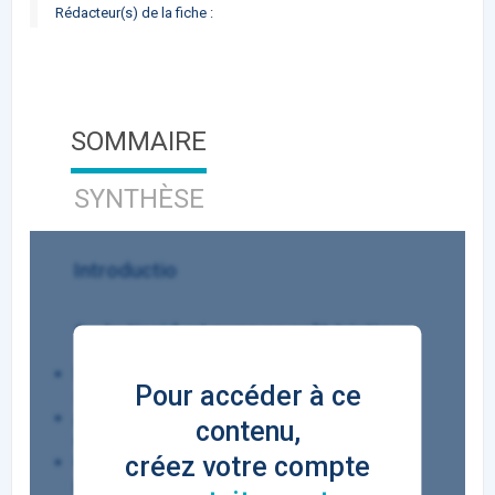
Rédacteur(s) de la fiche :
SOMMAIRE
SYNTHÈSE
Introductio
1 - In tincidunt nunc ac velit tristique
Pellentesque congue, magna elementum
Pour accéder à ce
suscipit vestibulum
Aenean eleifend sodales ipsum vitae
contenu,
consequat
créez votre compte
Quisque est leo tempus vel purus eu,
placerat tincidunt nisl