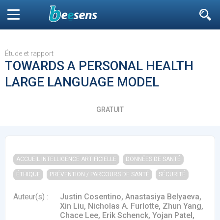
Le moteur de recherche
n'est pas accessible
aux non
Fermer
inscrits
Étude et rapport
TOWARDS A PERSONAL HEALTH
LARGE LANGUAGE MODEL
Filtrer
DIABÈTE
GRATUIT
SURPOIDS-OBÉSITÉ
JURIDI
Aller à
ARTICLES
7264
ACCUEIL INTELLIGENCE ARTIFICIELLE
DONNÉES DE SANTÉ
L’influence est avant
Microsoft accro
tout un message
GPT-4 à Bing et E
ÉTHIQUE
PRÉVENTION / PARCOURS DE SANTÉ
SÉCURITÉ
Auteur(s) :
Justin Cosentino, Anastasiya Belyaeva,
Xin Liu, Nicholas A. Furlotte, Zhun Yang,
Chace Lee, Erik Schenck, Yojan Patel,