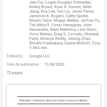
Jian Cui, Logan Douglas Schneider,
‹
1
2
3
4
5
›
Robby Bryant, Ryan G. Gomes, Allen
Jiang, Roy Lee, Yun Liu, Javier Perez,
Jameson K. Rogers, Cathy Speed,
ACTUALITÉS
Shyam Tailor, Megan Walker, Jeffrey Yu,
2885
Tim Althoff, Conor Heneghan, John
Hernandez, Mark Malhotra, Leor Stern,
Yossi Matias, Greg S. Corrado, Shwetak
Patel, Shravya Shetty, Jiening Zhan,
Shruthi Prabhakara, Daniel McDuff, Cory
E-Santé : il est
FDA clears new
Attention à
O
temps de
AI-powered
ChatGPT, ce
C
Y. McLean.
procéder à une
cardiac imaging
n’est qu’un
a
grande
solution
illusionniste du
d
Éditeur(s) :
Google LLC
révolution en
sens - L'ADN
Afrique !
Date de publication :
11/06/2024
72 pages
‹
1
2
3
4
5
›