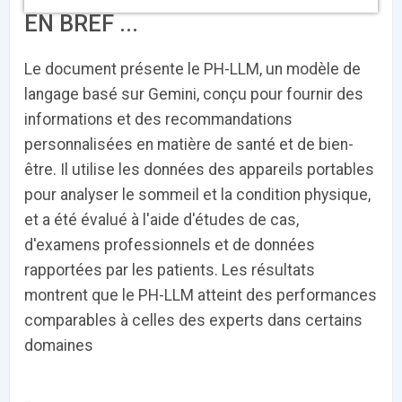
EN BREF ...
DOCUMENTATION
886
Le document présente le PH-LLM, un modèle de
Fidelity of
Artificial
Medical
Intelligence
langage basé sur Gemini, conçu pour fournir des
Reasoning in
for
informations et des recommandations
Large
Cardiovascular
Language
Care in Action
personnalisées en matière de santé et de bien-
Models
être. Il utilise les données des appareils portables
pour analyser le sommeil et la condition physique,
‹
1
2
3
4
5
›
et a été évalué à l'aide d'études de cas,
d'examens professionnels et de données
MEMBRES BEESENS
52
rapportées par les patients. Les résultats
Amélie BEAUX
montrent que le PH-LLM atteint des performances
comparables à celles des experts dans certains
Associée KOS AVOCATS en e-
santé
domaines
‹
1
2
3
›