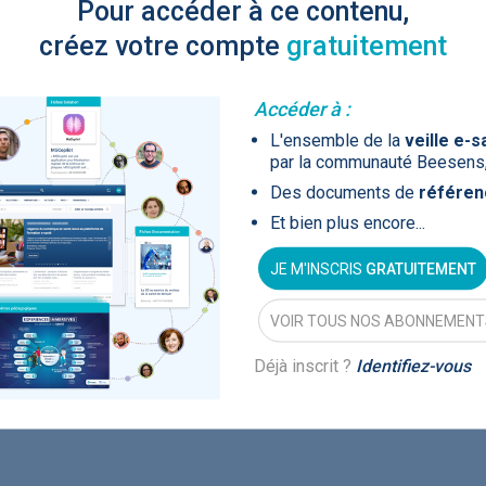
Pour accéder à ce contenu,
Artificial
Economic
uscipit vestibulum
Intelligence
Value of AI in
créez votre compte
gratuitement
nsequat
in
for
Radiology
rat tincidunt nisl
Cardiovascular
Care in Action
Accéder à :
consectetur
L'ensemble de la
veille e-s
par la communauté Beesens
Des documents de
référen
s
Et bien plus encore...
lamcorper scelerisque
ENS
52
JE M'INSCRIS
GRATUITEMENT
UX
Anne Baille
S AVOCATS en e-
VOIR TOUS NOS ABONNEMENT
uscipit vestibulum
nsequat
Déjà inscrit ?
Identifiez-vous
rat tincidunt nisl