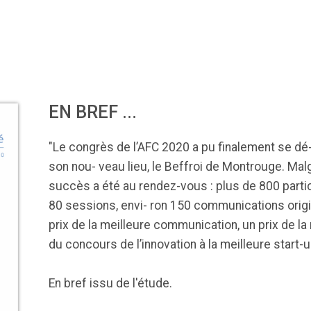
85
DA clears new
Attention à
OpenAI lance
L'Apple Wa
I-powered
ChatGPT, ce
ChatGPT Plus, un
capable
ardiac imaging
n’est qu’un
abonnement à 20
d'annoncer
EN BREF ...
lution
illusionniste du
dollars par mois
avance les
sens - L'ADN
inflammatio
l'intestin
"Le congrès de l’AFC 2020 a pu finalement se dé
son nou- veau lieu, le Beffroi de Montrouge. Malgré
succès a été au rendez-vous : plus de 800 partic
80 sessions, envi- ron 150 communications origi
prix de la meilleure communication, un prix de la
du concours de l’innovation à la meilleure start-u
En bref issu de l'étude.