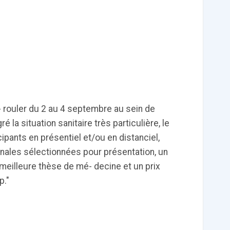
tch
E-santé : Moins
AI helps reading-
Le géant chinois
de levées de
room
de l’Internet
 en
fonds en 2022,
radiologists
Baidu prévoit de
mais de plus
differentiate
lancer en mars
ns de
gros tickets
colon cancer
un chatbot d’IA
from diverticulitis
similaire au
ChatGPT
- rouler du 2 au 4 septembre au sein de
d’OpenAI
 la situation sanitaire très particulière, le
ipants en présentiel et/ou en distanciel,
nales sélectionnées pour présentation, un
‹
1
2
3
4
5
›
 meilleure thèse de mé- decine et un prix
p."