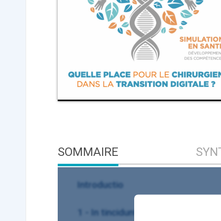
ApTeleCare
H
VIDÉO
1015
Cancer du sein : de
nouvelles pistes pour d
SOMMAIRE
SYN
détections précoces - .
Introductio
1 - In tincidunt nunc ac velit tristi
DOCUMENTATIO