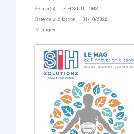
Affinez par
date
ACTUALITÉS
28
2022
658
Éditeur(s) :
SIH SOLUTIONS
2021
1693
Date de publication :
01/10/2020
2020
1998
2019
1137
51 pages
E-Santé : il est
F
2017
442
temps de
A
Voir plus
procéder à une
c
grande
so
révolution en
Affinez par
langue
Afrique !
Français
6083
Anglais
1181
Affinez par
pays
France
6068
Etats-Unis
919
Belgique
67
Voir plus
PRODUITS
144