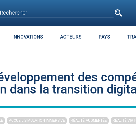
e
n'est pas accessible
aux non inscrits
INNOVATIONS
ACTEURS
PAYS
TR
E
SURPOIDS-OBÉSITÉ
JURIDIQUE
ENJEUX
PARC
développement des compé
t avant
Microsoft accroche
La téléméd
age
GPT-4 à Bing et Edge
doit pas dev
n dans la transition digita
food de la 
LE
ACCUEIL SIMULATION IMMERSIVE
RÉALITÉ AUGMENTÉE
RÉALITÉ VIRT