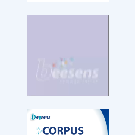
DOCUMENTATION
886
Fidelity of
Artificial
Medical
Intelligence
Reasoning in
for
Large
Cardiovascular
Language
Care in Action
Models
‹
1
2
3
4
5
›
MEMBRES BEESENS
52
Amélie BEAUX
Associée KOS AVOCATS en e-
santé
‹
1
2
3
›