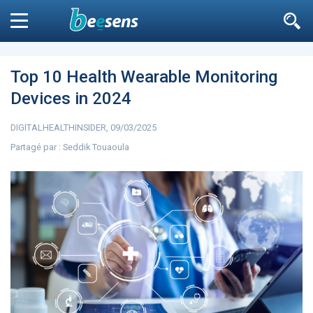
Le moteur de recherche
n'est pas accessible
aux non
Fermer
inscrits
Top 10 Health Wearable Monitoring
Devices in 2024
Filtrer
DIGITALHEALTHINSIDER, 09/03/2025
Partagé par :
Seddik Touaoula
DIABÈTE
SURPOIDS-OBÉSITÉ
JURIDI
Aller à
ARTICLES
7264
L’influence est avant
Microsoft accro
tout un message
GPT-4 à Bing et E