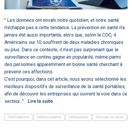
‹
1
2
3
4
5
›
" Les données ont envahi notre quotidien, et notre santé
ACTUALITÉS
2885
n’échappe pas à cette tendance. La prévention en santé n’a
jamais été aussi importante, alors que, selon le CDC, 4
Américains sur 10 souffrent de deux maladies chroniques
ou plus. Dans ce contexte, il n’est pas surprenant que la
E-Santé : il est
FDA clears new
Attention à
O
surveillance en continu gagne en popularité, même parmi
temps de
AI-powered
ChatGPT, ce
C
procéder à une
cardiac imaging
n’est qu’un
a
des personnes apparemment en bonne santé cherchant à
grande
solution
illusionniste du
d
prévenir ces affections.
révolution en
sens - L'ADN
Afrique !
C’est pourquoi, dans cet article, nous avons sélectionné les
meilleurs dispositifs de surveillance de la santé portables,
afin de découvrir les entreprises qui ouvrent la voie dans ce
secteur..."
Lire la suite
‹
1
2
3
4
5
›
Télémédecine
Téléconsultation
Téléexpertise
Données de santé