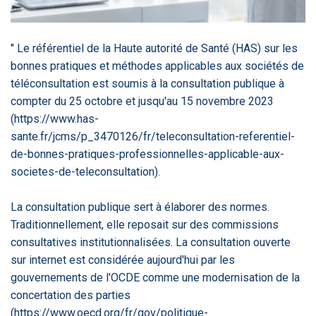
‹
1
2
3
4
5
›
" Le référentiel de la Haute autorité de Santé (HAS) sur les
ACTUALITÉS
2885
bonnes pratiques et méthodes applicables aux sociétés de
téléconsultation est soumis à la consultation publique à
compter du 25 octobre et jusqu'au 15 novembre 2023
(https://www.has-
E-Santé : il est
FDA clears new
Attention à
O
sante.fr/jcms/p_3470126/fr/teleconsultation-referentiel-
temps de
AI-powered
ChatGPT, ce
C
procéder à une
cardiac imaging
n’est qu’un
a
de-bonnes-pratiques-professionnelles-applicable-aux-
grande
solution
illusionniste du
d
societes-de-teleconsultation).
révolution en
sens - L'ADN
Afrique !
La consultation publique sert à élaborer des normes.
Traditionnellement, elle reposait sur des commissions
consultatives institutionnalisées. La consultation ouverte
sur internet est considérée aujourd'hui par les
‹
1
2
3
4
5
›
gouvernements de l'OCDE comme une modernisation de la
concertation des parties
(https://www.oecd.org/fr/gov/politique-