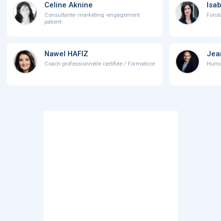
Celine Aknine
Isab
Consultante- marketing -engagement
Fonda
patient-
Nawel HAFIZ
Jea
Coach professionnelle certifiée / Formatrice
Human 