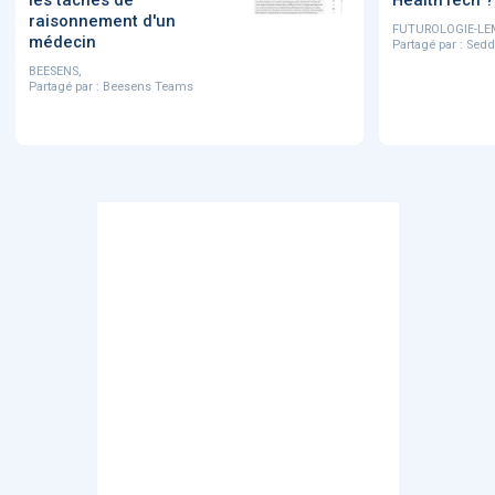
les tâches de
HealthTech ?
raisonnement d'un
FUTUROLOGIE-LE
médecin
Partagé par :
Sedd
BEESENS,
Partagé par :
Beesens Teams