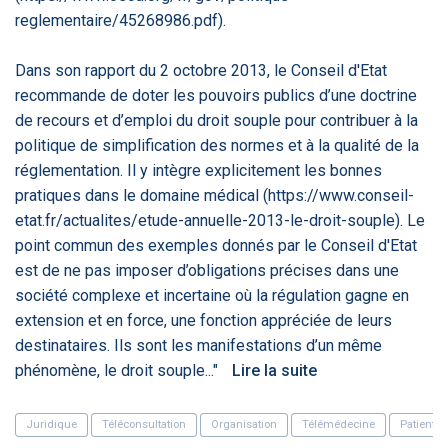
PRODUITS
144
reglementaire/45268986.pdf).
Dans son rapport du 2 octobre 2013, le Conseil d'Etat
recommande de doter les pouvoirs publics d’une doctrine
ApTeleCare
H'ABILITY
TABSANTE
V
de recours et d’emploi du droit souple pour contribuer à la
politique de simplification des normes et à la qualité de la
réglementation. Il y intègre explicitement les bonnes
‹
1
2
3
4
5
›
pratiques dans le domaine médical (https://www.conseil-
etat.fr/actualites/etude-annuelle-2013-le-droit-souple). Le
VIDÉO
1015
point commun des exemples donnés par le Conseil d'Etat
est de ne pas imposer d’obligations précises dans une
société complexe et incertaine où la régulation gagne en
extension et en force, une fonction appréciée de leurs
Cancer du sein : de
"Le stéthoscope du 21ème
«U
destinataires. Ils sont les manifestations d’un même
nouvelles pistes pour des
siècle": comment
re
phénomène, le droit souple..."
Lire la suite
détections précoces - ...
l'intelligence artificiell...
int
qui
Juridique
Téléconsultation
Organisation
Télémédecine
Patients 
‹
1
2
3
4
5
›