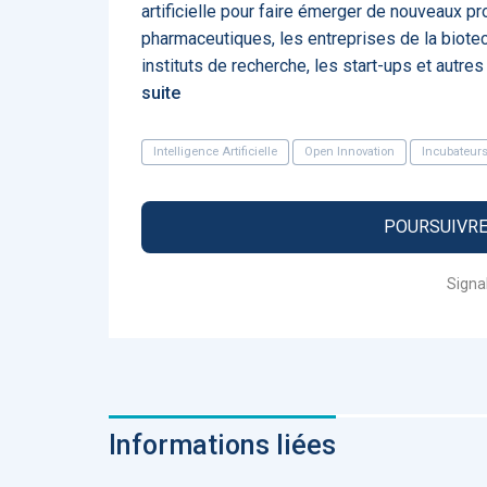
artificielle pour faire émerger de nouveaux p
Fidelity of
Medical
pharmaceutiques, les entreprises de la biotec
Reasoning 
instituts de recherche, les start-ups et autre
Large
Language
suite
Models
Intelligence Artificielle
Open Innovation
Incubateurs
POURSUIVRE 
MEMBRES BEES
Amélie BEA
Signa
Associée KO
santé
Informations liées