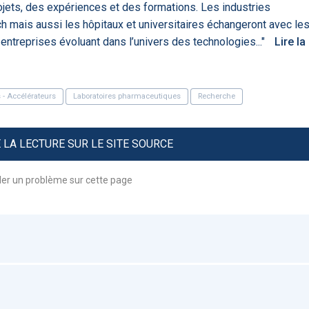
rojets, des expériences et des formations. Les industries
Artificial
Economic
Intelligence
Value of AI in
h mais aussi les hôpitaux et universitaires échangeront avec le
in
for
Radiology
s entreprises évoluant dans l’univers des technologies..."
Lire la
Cardiovascular
Care in Action
 - Accélérateurs
Laboratoires pharmaceutiques
Recherche
LA LECTURE SUR LE SITE SOURCE
ENS
52
UX
Anne Baille
ler un problème sur cette page
S AVOCATS en e-