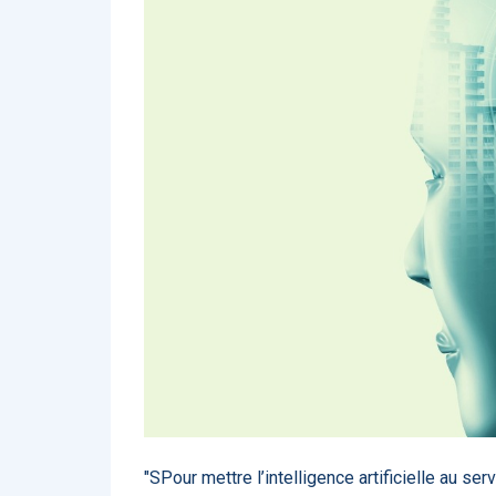
Affinez par
date
ACTUALITÉS
28
2022
658
2021
1693
2020
1998
2019
1137
E-Santé : il est
F
2017
442
temps de
A
Voir plus
procéder à une
c
grande
so
révolution en
Affinez par
langue
Afrique !
Français
6083
Anglais
1181
Affinez par
pays
France
6068
Etats-Unis
919
Belgique
67
Voir plus
PRODUITS
144
"SPour mettre l’intelligence artificielle au 