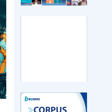
tch
E-santé : Moins
AI helps reading-
Le géant chinois
de levées de
room
de l’Internet
 en
fonds en 2022,
radiologists
Baidu prévoit de
mais de plus
differentiate
lancer en mars
ns de
gros tickets
colon cancer
un chatbot d’IA
from diverticulitis
similaire au
ChatGPT
d’OpenAI
‹
1
2
3
4
5
›