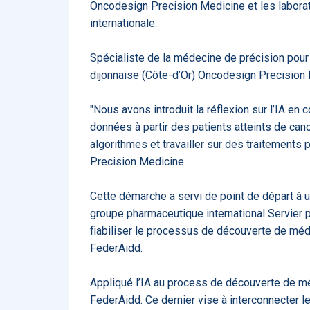
Oncodesign Precision Medicine et les laborat
ApTeleCare
H
internationale.
Spécialiste de la médecine de précision pour t
dijonnaise (Côte-d’Or) Oncodesign Precision Me
"Nous avons introduit la réflexion sur l’IA en
VIDÉO
1015
données à partir des patients atteints de canc
algorithmes et travailler sur des traitements
Precision Medicine.
Cancer du sein : de
Cette démarche a servi de point de départ à u
nouvelles pistes pour d
détections précoces - .
groupe pharmaceutique international Servier p
fiabiliser le processus de découverte de médic
FederAidd.
Appliqué l’IA au process de découverte de mé
FederAidd. Ce dernier vise à interconnecter le
DOCUMENTATIO