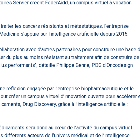
oires Servier créent FederAidd, un campus virtuel à vocation
'ABILITY
TABSANTE
Virtysens
Urgences
Chrono Pro
raiter les cancers résistants et métastatiques, l’entreprise
dicine s’appuie sur l’intelligence artificielle depuis 2015.
 collaboration avec d’autres partenaires pour construire une base 
er du plus au moins résistant au traitement afin de construire d
 plus performants", détaille Philippe Genne, PDG d’Oncodesign
"Le stéthoscope du 21ème
«Une avancée
LMI
ne réflexion engagée par l’entreprise biopharmaceutique et le
es
siècle": comment
remarquable» : ces
ave
..
l'intelligence artificiell...
intelligences artificielles
our créer un campus virtuel d’innovation ouverte pour accélérer 
qui aide...
aments, Drug Discovery, grâce à l’intelligence artificielle :
dicaments sera donc au cœur de l’activité du campus virtuel
s différents acteurs de l’univers médical et de l’intelligence
N
886