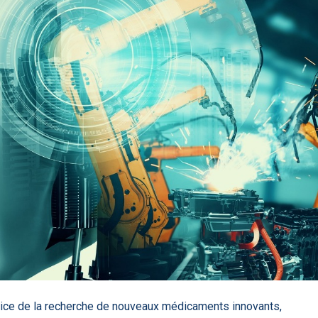
85
DA clears new
Attention à
OpenAI lance
L'Apple Wa
I-powered
ChatGPT, ce
ChatGPT Plus, un
capable
ardiac imaging
n’est qu’un
abonnement à 20
d'annoncer
lution
illusionniste du
dollars par mois
avance les
sens - L'ADN
inflammatio
l'intestin
service de la recherche de nouveaux médicaments innovants,