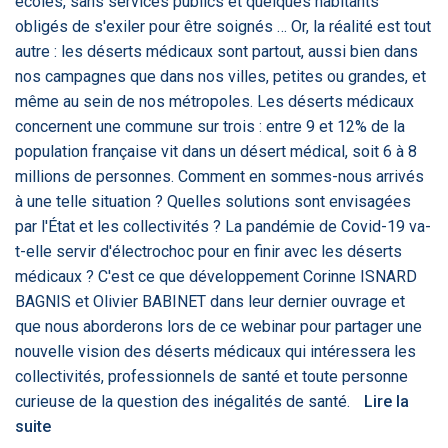
écoles, sans services publics et quelques habitants
PRODUITS
144
obligés de s'exiler pour être soignés … Or, la réalité est tout
autre : les déserts médicaux sont partout, aussi bien dans
nos campagnes que dans nos villes, petites ou grandes, et
ApTeleCare
H'ABILITY
TABSANTE
V
même au sein de nos métropoles. Les déserts médicaux
concernent une commune sur trois : entre 9 et 12% de la
population française vit dans un désert médical, soit 6 à 8
millions de personnes. Comment en sommes-nous arrivés
‹
1
2
3
4
5
›
à une telle situation ? Quelles solutions sont envisagées
par l'État et les collectivités ? La pandémie de Covid-19 va-
VIDÉO
1015
t-elle servir d'électrochoc pour en finir avec les déserts
médicaux ? C'est ce que développement Corinne ISNARD
BAGNIS et Olivier BABINET dans leur dernier ouvrage et
que nous aborderons lors de ce webinar pour partager une
Cancer du sein : de
"Le stéthoscope du 21ème
«U
nouvelle vision des déserts médicaux qui intéressera les
nouvelles pistes pour des
siècle": comment
re
collectivités, professionnels de santé et toute personne
détections précoces - ...
l'intelligence artificiell...
int
qui
curieuse de la question des inégalités de santé.
Lire la
suite
‹
1
2
3
4
5
›