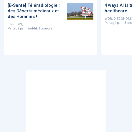
[E-Santé] Téléradiologie :
4 ways AI is 
des Déserts médicaux et
healthcare
des Hommes !
WORLD ECONOMI
Partagé par :
Bees
LINKEDIN,
Partagé par :
Seddik Touaoula