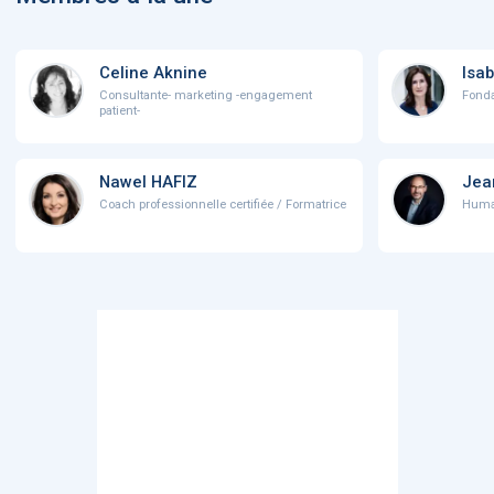
Celine Aknine
Isab
Consultante- marketing -engagement
Fonda
patient-
Nawel HAFIZ
Jea
Coach professionnelle certifiée / Formatrice
Human 