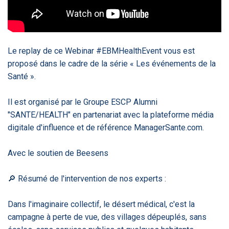
‹
1
2
3
4
5
›
ACTUALITÉS
2885
Le replay de ce Webinar #EBMHealthEvent​ vous est
proposé dans le cadre de la série « Les événements de la
Santé ».
E-Santé : il est
FDA clears new
Attention à
O
temps de
AI-powered
ChatGPT, ce
C
Il est organisé par le Groupe ESCP Alumni
procéder à une
cardiac imaging
n’est qu’un
a
"SANTE/HEALTH" en partenariat avec la plateforme média
grande
solution
illusionniste du
d
révolution en
sens - L'ADN
digitale d'influence et de référence ManagerSante.com.
Afrique !
Avec le soutien de Beesens
🔎 Résumé de l'intervention de nos experts :
‹
1
2
3
4
5
›
Dans l'imaginaire collectif, le désert médical, c'est la
campagne à perte de vue, des villages dépeuplés, sans