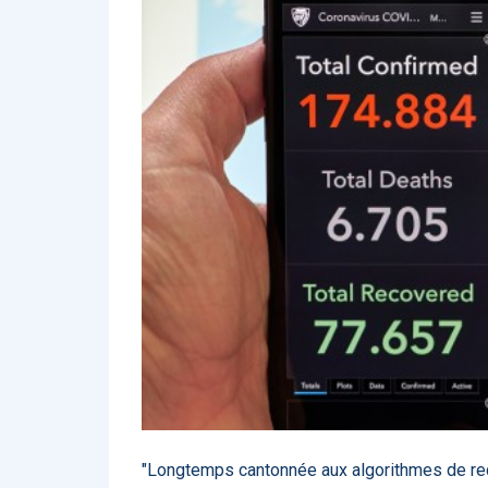
Affinez par
date
ACTUALITÉS
28
2022
658
2021
1693
2020
1998
2019
1137
E-Santé : il est
F
2017
442
temps de
A
Voir plus
procéder à une
c
grande
so
révolution en
Affinez par
langue
Afrique !
Français
6083
Anglais
1181
Affinez par
pays
France
6068
Etats-Unis
919
Belgique
67
Voir plus
PRODUITS
144
"Longtemps cantonnée aux algorithmes de rec