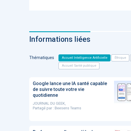
Fidelity of
Medical
Reasoning 
Large
Language
Models
Informations liées
Thématiques
Accueil Intelligence Artificielle
Éthique
MEMBRES BEES
Accueil Santé publique
Amélie BEA
Google lance une IA santé capable
Associée KO
santé
de suivre toute votre vie
quotidienne
JOURNAL DU GEEK,
Partagé par :
Beesens Teams