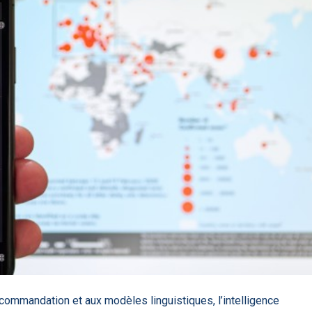
85
DA clears new
Attention à
OpenAI lance
L'Apple Wa
I-powered
ChatGPT, ce
ChatGPT Plus, un
capable
ardiac imaging
n’est qu’un
abonnement à 20
d'annoncer
lution
illusionniste du
dollars par mois
avance les
sens - L'ADN
inflammatio
l'intestin
ommandation et aux modèles linguistiques, l’intelligence