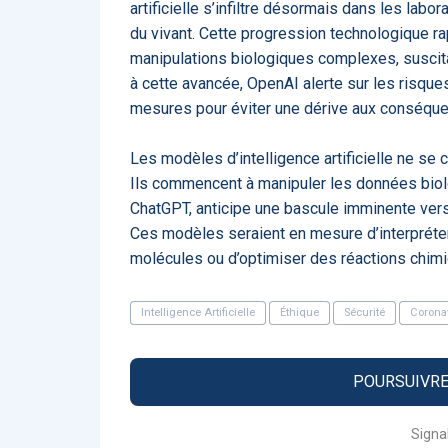
artificielle s’infiltre désormais dans les lab
ApTeleCare
H
du vivant. Cette progression technologique r
manipulations biologiques complexes, suscita
à cette avancée, OpenAI alerte sur les risques
mesures pour éviter une dérive aux conséque
Les modèles d’intelligence artificielle ne se
VIDÉO
1015
Ils commencent à manipuler les données biolo
ChatGPT, anticipe une bascule imminente vers
Ces modèles seraient en mesure d’interpréter
molécules ou d’optimiser des réactions chim
Cancer du sein : de
nouvelles pistes pour d
détections précoces - .
Intelligence Artificielle
Éthique
Sécurité
Coronav
POURSUIVRE 
DOCUMENTATIO
Signa