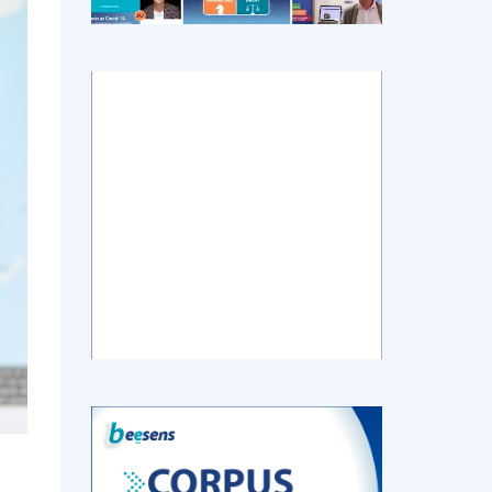
tch
E-santé : Moins
AI helps reading-
Le géant chinois
de levées de
room
de l’Internet
 en
fonds en 2022,
radiologists
Baidu prévoit de
mais de plus
differentiate
lancer en mars
ns de
gros tickets
colon cancer
un chatbot d’IA
from diverticulitis
similaire au
ChatGPT
d’OpenAI
‹
1
2
3
4
5
›