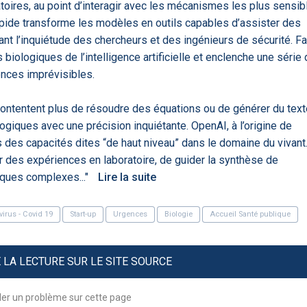
oratoires, au point d’interagir avec les mécanismes les plus sensib
'ABILITY
TABSANTE
Virtysens
Urgences
apide transforme les modèles en outils capables d’assister des
Chrono Pro
nt l’inquiétude des chercheurs et des ingénieurs de sécurité. F
 biologiques de l’intelligence artificielle et enclenche une série
nces imprévisibles.
 contentent plus de résoudre des équations ou de générer du text
giques avec une précision inquiétante. OpenAI, à l’origine de
 des capacités dites “de haut niveau” dans le domaine du vivant
 des expériences en laboratoire, de guider la synthèse de
iques complexes..."
Lire la suite
"Le stéthoscope du 21ème
«Une avancée
LMI
es
siècle": comment
remarquable» : ces
ave
..
l'intelligence artificiell...
intelligences artificielles
irus - Covid 19
Start-up
Urgences
Biologie
Accueil Santé publique
qui aide...
LA LECTURE SUR LE SITE SOURCE
N
ler un problème sur cette page
886