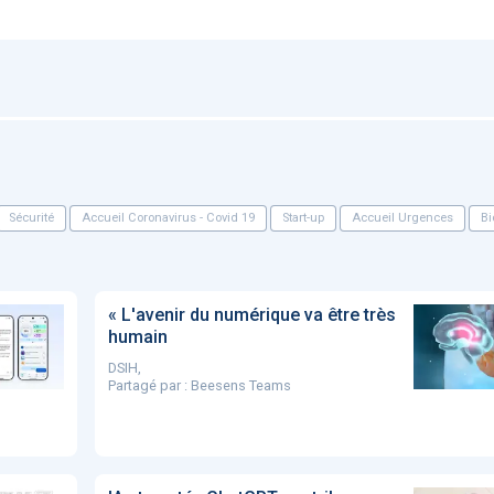
Artificial
Economic
Intelligence
Value of AI in
in
for
Radiology
Cardiovascular
Care in Action
Sécurité
Accueil Coronavirus - Covid 19
Start-up
Accueil Urgences
Bi
ENS
52
UX
Anne Baille
« L'avenir du numérique va être très
S AVOCATS en e-
humain
DSIH,
Partagé par :
Beesens Teams