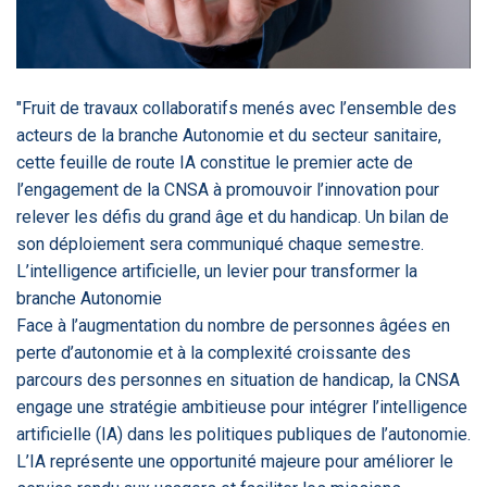
‹
1
2
3
4
5
›
ACTUALITÉS
2885
"Fruit de travaux collaboratifs menés avec l’ensemble des
acteurs de la branche Autonomie et du secteur sanitaire,
cette feuille de route IA constitue le premier acte de
l’engagement de la CNSA à promouvoir l’innovation pour
E-Santé : il est
FDA clears new
Attention à
O
temps de
AI-powered
ChatGPT, ce
C
relever les défis du grand âge et du handicap. Un bilan de
procéder à une
cardiac imaging
n’est qu’un
a
son déploiement sera communiqué chaque semestre.
grande
solution
illusionniste du
d
révolution en
sens - L'ADN
L’intelligence artificielle, un levier pour transformer la
Afrique !
branche Autonomie
Face à l’augmentation du nombre de personnes âgées en
perte d’autonomie et à la complexité croissante des
parcours des personnes en situation de handicap, la CNSA
engage une stratégie ambitieuse pour intégrer l’intelligence
‹
1
2
3
4
5
›
artificielle (IA) dans les politiques publiques de l’autonomie.
L’IA représente une opportunité majeure pour améliorer le