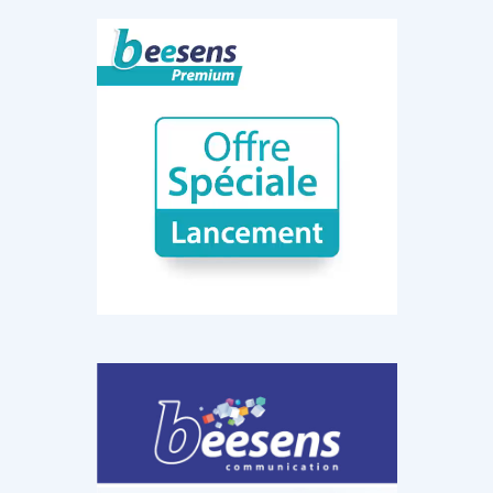
DOCUMENTATION
886
Fidelity of
Artificial
Medical
Intelligence
Reasoning in
for
Large
Cardiovascular
Language
Care in Action
Models
‹
1
2
3
4
5
›
MEMBRES BEESENS
52
Amélie BEAUX
Associée KOS AVOCATS en e-
santé
‹
1
2
3
›