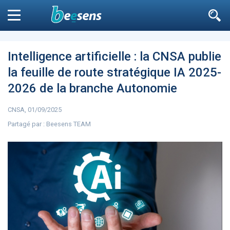
Le moteur de recherche
n'est pas accessible
aux non
Fermer
inscrits
Intelligence artificielle : la CNSA publie
la feuille de route stratégique IA 2025-
Filtrer
2026 de la branche Autonomie
CNSA, 01/09/2025
DIABÈTE
SURPOIDS-OBÉSITÉ
JURIDI
Aller à
Partagé par :
Beesens TEAM
ARTICLES
7264
L’influence est avant
Microsoft accro
tout un message
GPT-4 à Bing et E