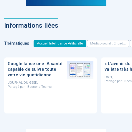
Informations liées
Thématiques
Accueil Intelligence Artificielle
Médico-social : Ehpad...
Google lance une IA santé
« L'avenir d
capable de suivre toute
va être très
votre vie quotidienne
DSIH,
Partagé par :
Bees
JOURNAL DU GEEK,
Partagé par :
Beesens Teams