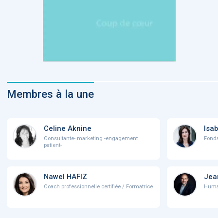
Membres à la une
Celine Aknine
Isab
Consultante- marketing -engagement
Fonda
patient-
Nawel HAFIZ
Jea
Coach professionnelle certifiée / Formatrice
Human 