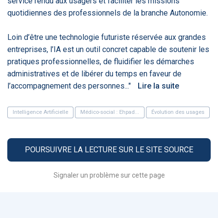
service rendu aux usagers et faciliter les missions
PRODUITS
144
quotidiennes des professionnels de la branche Autonomie.
Loin d’être une technologie futuriste réservée aux grandes
ApTeleCare
H'ABILITY
TABSANTE
V
entreprises, l’IA est un outil concret capable de soutenir les
pratiques professionnelles, de fluidifier les démarches
administratives et de libérer du temps en faveur de
l’accompagnement des personnes..."
Lire la suite
‹
1
2
3
4
5
›
Intelligence Artificielle
Médico-social : Ehpad...
Évolution des usages
VIDÉO
1015
POURSUIVRE LA LECTURE SUR LE SITE SOURCE
Cancer du sein : de
"Le stéthoscope du 21ème
«U
nouvelles pistes pour des
siècle": comment
re
Signaler un problème sur cette page
détections précoces - ...
l'intelligence artificiell...
int
qui
‹
1
2
3
4
5
›